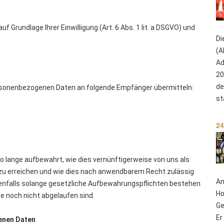
f Grundlage Ihrer Einwilligung (Art. 6 Abs. 1 lit. a DSGVO) und
Di
(A
Ad
20
de
rsonenbezogenen Daten an folgende Empfänger übermitteln:
st
24
 lange aufbewahrt, wie dies vernünftigerweise von uns als
zu erreichen und wie dies nach anwendbarem Recht zulässig
Am
denfalls solange gesetzliche Aufbewahrungspflichten bestehen
Ho
e noch nicht abgelaufen sind.
Ge
Er
enen Daten