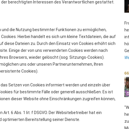
 der berechtigten Interessen des Verantwortlichen gestattet.
Fr
n und die Nutzung bestimmter Funktionen zu ermöglichen,
he
ookies. Hierbei handelt es sich um kleine Textdateien, die auf
in
uf diese Dateien zu. Durch den Einsatz von Cookies erhöht sich
hö
bsite. Einige der von uns verwendeten Cookies werden nach
Ge
hres Browsers, wieder gelöscht (sog. Sitzungs-Cookies).
We
rmöglichen uns oder unseren Partnerunternehmen, Ihren
ersistente Cookies).
66
r das Setzen von Cookies informiert werden und einzeln über
kies für bestimmte Fälle oder generell ausschließen. Es ist
nktionen dieser Website ohne Einschränkungen zugreifen können,
"W
Art. 6 Abs. 1 lit. f DSGVO. Der Websitebetreiber hat ein
he
d optimierten Bereitstellung seiner Dienste.
zu
Mi