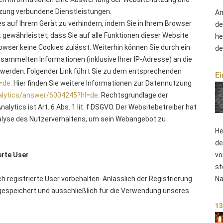
utzung verbundene Dienstleistungen.
Am
es auf Ihrem Gerät zu verhindern, indem Sie in Ihrem Browser
de
gewährleistet, dass Sie auf alle Funktionen dieser Website
he
wser keine Cookies zulässt. Weiterhin können Sie durch ein
de
sammelten Informationen (inklusive Ihrer IP-Adresse) an die
t werden. Folgender Link führt Sie zu dem entsprechenden
Ei
=de.
Hier finden Sie weitere Informationen zur Datennutzung
alytics/answer/6004245?hl=de.
Rechtsgrundlage der
ytics ist Art. 6 Abs. 1 lit. f DSGVO. Der Websitebetreiber hat
alyse des Nutzerverhaltens, um sein Webangebot zu
He
de
vo
erte User
st
Nä
h registrierte User vorbehalten. Anlässlich der Registrierung
espeichert und ausschließlich für die Verwendung unseres
13