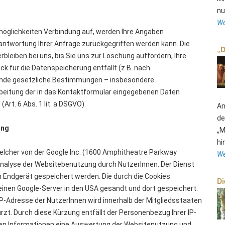
nu
We
öglichkeiten Verbindung auf, werden Ihre Angaben
antwortung Ihrer Anfrage zurückgegriffen werden kann. Die
„D
leiben bei uns, bis Sie uns zur Löschung auffordern, Ihre
ck für die Datenspeicherung entfällt (z.B. nach
gende gesetzliche Bestimmungen – insbesondere
rbeitung der in das Kontaktformular eingegebenen Daten
(Art. 6 Abs. 1 lit. a DSGVO).
Am
de
ung
„M
hi
welcher von der Google Inc. (1600 Amphitheatre Parkway
We
Analyse der Websitebenutzung durch NutzerInnen. Der Dienst
 Endgerät gespeichert werden. Die durch die Cookies
Di
inen Google-Server in den USA gesandt und dort gespeichert.
 IP-Adresse der NutzerInnen wird innerhalb der Mitgliedsstaaten
t. Durch diese Kürzung entfällt der Personenbezug Ihrer IP-
lten Informationen eine Auswertung der Websitenutzung und