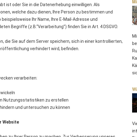
Mi
 ist oder Sie in die Datenerhebung einwilligen. Als
onen, welche dazu dienen, Ihre Person zu bestimmen und
 beispielsweise Ihr Name, Ihre E-Mail-Adresse und
en Begriffe (z.B.“Verarbeitung”) finden Sie in Art. 4 DSGVO.
Mi
, die Sie auf dem Server speichern, sich in einer kontrollierten,
be
röffentlichung verhindert wird, befinden.
Ru
Ka
Kä
si
ecken verarbeiten:
Wä
twickeln
m Nutzungsstatistiken zu erstellen
erhindern und untersuchen zu können
r Website
Vi
in
ben zu Ihrer Person zu machen. Zur Verbesserung unseres