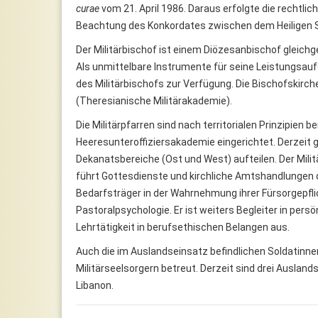
curae
vom 21. April 1986. Daraus erfolgte die rechtlic
Beachtung des Konkordates zwischen dem Heiligen St
Der Militärbischof ist einem Diözesanbischof gleichg
Als unmittelbare Instrumente für seine Leistungsauf
des Militärbischofs zur Verfügung. Die Bischofskirch
(Theresianische Militärakademie).
Die Militärpfarren sind nach territorialen Prinzipi
Heeresunteroffiziersakademie eingerichtet. Derzeit gib
Dekanatsbereiche (Ost und West) aufteilen. Der Militär
führt Gottesdienste und kirchliche Amtshandlungen 
Bedarfsträger in der Wahrnehmung ihrer Fürsorgepfli
Pastoralpsychologie. Er ist weiters Begleiter in pers
Lehrtätigkeit in berufsethischen Belangen aus.
Auch die im Auslandseinsatz befindlichen Soldatinn
Militärseelsorgern betreut. Derzeit sind drei Auslan
Libanon.