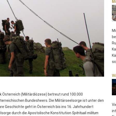
Mi
Mi
be
Ru
Ka
Kä
si
Wä
k Österreich (Militärdiözese) betreut rund 100.000
terreichischen Bundesheers. Die Militärseelsorge ist unter den
Vi
hre Geschichte geht in Österreich bis ins 16. Jahrhundert
in
elsorge durch die Apostolische Konstitution
Spitrituali militum