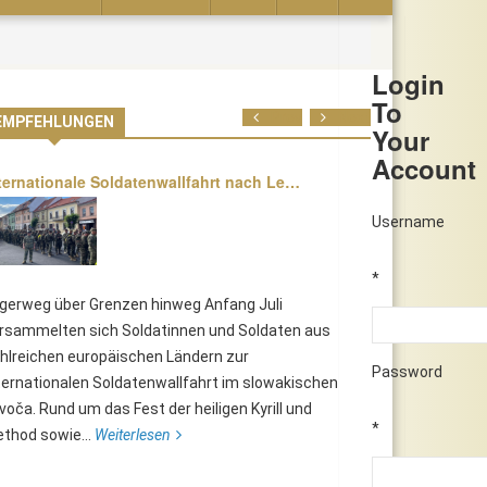
Login
To
Prev
Next
EMPFEHLUNGEN
Your
Account
ternationale Soldatenwallfahrt nach Le…
Username
*
lgerweg über Grenzen hinweg Anfang Juli
rsammelten sich Soldatinnen und Soldaten aus
hlreichen europäischen Ländern zur
Password
ternationalen Soldatenwallfahrt im slowakischen
voča. Rund um das Fest der heiligen Kyrill und
*
thod sowie...
Weiterlesen