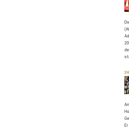
Di
(A
Ad
20
de
st
24
Am
Ho
Ge
Er