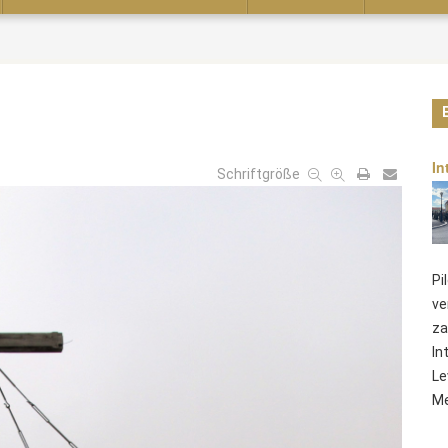
In
Schriftgröße
Pi
ve
za
In
Le
Me