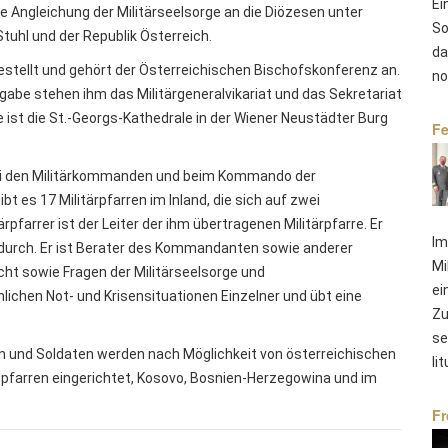
Ei
he Angleichung der Militärseelsorge an die Diözesen unter
So
uhl und der Republik Österreich.
da
estellt und gehört der Österreichischen Bischofskonferenz an.
no
gabe stehen ihm das Militärgeneralvikariat und das Sekretariat
e ist die St.-Georgs-Kathedrale in der Wiener Neustädter Burg
Fe
en bei den Militärkommanden und beim Kommando der
t es 17 Militärpfarren im Inland, die sich auf zwei
pfarrer ist der Leiter der ihm übertragenen Militärpfarre. Er
Im
durch. Er ist Berater des Kommandanten sowie anderer
Mi
cht sowie Fragen der Militärseelsorge und
ei
önlichen Not- und Krisensituationen Einzelner und übt eine
Zu
se
en und Soldaten werden nach Möglichkeit von österreichischen
li
dspfarren eingerichtet, Kosovo, Bosnien-Herzegowina und im
Fr