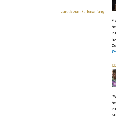
zurück zum Seitenanfang
Fr
he
in
hö
Ge
We
66
"W
he
zu
Mi