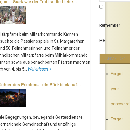
rjam – Stark wie der Tod ist die Liebe…
Remember
litärpfarre beim Militärkommando Kärnten
Me
suchte die Passionsspiele in St. Margarethen
nd 50 Teilnehmerinnen und Teilnehmer der
tholischen Militärpfarre beim Militärkommando
rnten sowie aus benachbarten Pfarren machten
ch von 4. bis 5...
Weiterlesen
Forgot
chter des Friedens - ein Rückblick auf…
your
password
ele Begegnungen, bewegende Gottesdienste,
Forgot
ternationale Gemeinschaft und unzählige