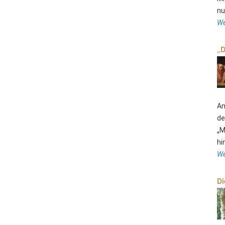
nu
We
„D
Am
de
„M
hi
We
Di