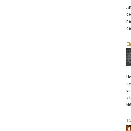
Am
de
he
de
Ei
He
de
vo
st
Nä
13