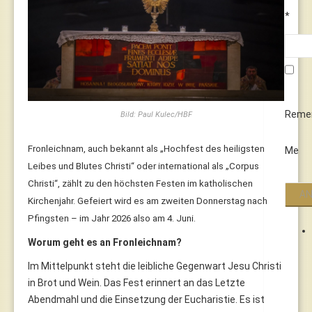
*
Reme
Bild: Paul Kulec/HBF
Fronleichnam, auch bekannt als „Hochfest des heiligsten
Me
Leibes und Blutes Christi“ oder international als „Corpus
Christi“, zählt zu den höchsten Festen im katholischen
Kirchenjahr. Gefeiert wird es am zweiten Donnerstag nach
Pfingsten – im Jahr 2026 also am 4. Juni.
Worum geht es an Fronleichnam?
Im Mittelpunkt steht die leibliche Gegenwart Jesu Christi
in Brot und Wein. Das Fest erinnert an das Letzte
Abendmahl und die Einsetzung der Eucharistie. Es ist