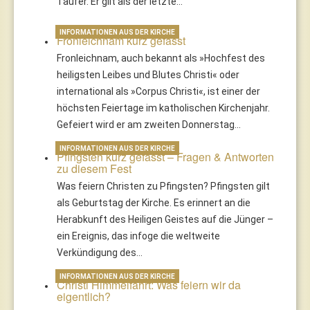
Täufer. Er gilt als der letzte…
INFORMATIONEN AUS DER KIRCHE
Fronleichnam kurz gefasst
Fronleichnam, auch bekannt als »Hochfest des
heiligsten Leibes und Blutes Christi« oder
international als »Corpus Christi«, ist einer der
höchsten Feiertage im katholischen Kirchenjahr.
Gefeiert wird er am zweiten Donnerstag…
INFORMATIONEN AUS DER KIRCHE
Pfingsten kurz gefasst – Fragen & Antworten
zu diesem Fest
Was feiern Christen zu Pfingsten? Pfingsten gilt
als Geburtstag der Kirche. Es erinnert an die
Herabkunft des Heiligen Geistes auf die Jünger –
ein Ereignis, das infoge die weltweite
Verkündigung des…
INFORMATIONEN AUS DER KIRCHE
Christi Himmelfahrt: Was feiern wir da
eigentlich?