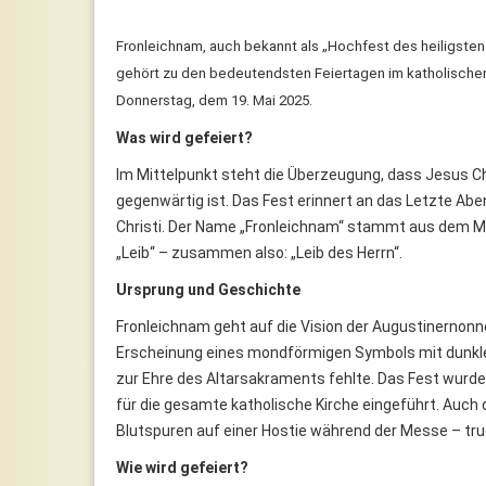
Fronleichnam, auch bekannt als „Hochfest des heiligsten L
gehört zu den bedeutendsten Feiertagen im katholischen 
Donnerstag, dem 19. Mai 2025.
Was wird gefeiert?
Im Mittelpunkt steht die Überzeugung, dass Jesus Chri
gegenwärtig ist. Das Fest erinnert an das Letzte Abe
Christi. Der Name „Fronleichnam“ stammt aus dem Mit
„Leib“ – zusammen also: „Leib des Herrn“.
Ursprung und Geschichte
Fronleichnam geht auf die Vision der Augustinernonne
Erscheinung eines mondförmigen Symbols mit dunklem
zur Ehre des Altarsakraments fehlte. Das Fest wurde 
für die gesamte katholische Kirche eingeführt. Auc
Blutspuren auf einer Hostie während der Messe – tru
Wie wird gefeiert?