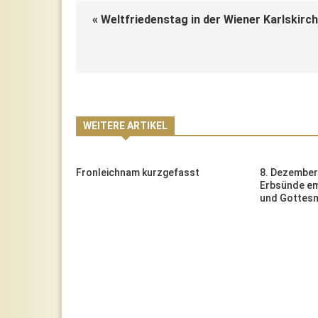
« Weltfriedenstag in der Wiener Karlskirc
WEITERE ARTIKEL
 Mariä
Fronleichnam kurzgefasst
8. Dezember
Erbsünde e
und Gottesm