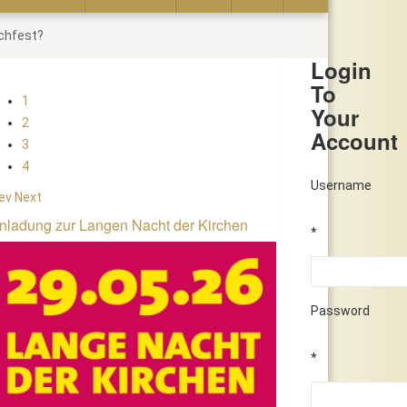
ochfest?
Login
To
1
Your
2
Account
3
4
Username
ev
Next
nladung zur Langen Nacht der Kirchen
*
Password
*