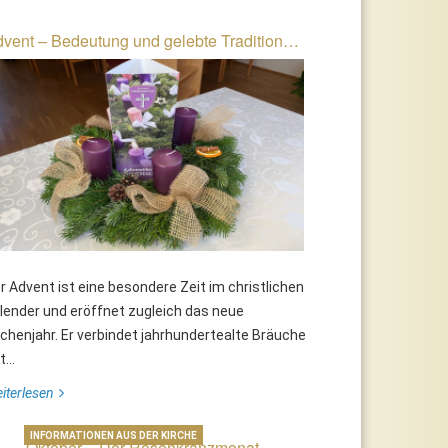
vent – Bedeutung und gelebte Tradition…
eo XIV.: Wissenswertes rund um
8. Dezember: Hochfest Mariä
ie feierliche Amtseinführung des
Empfängnis
euen Papstes
r Advent ist eine besondere Zeit im christlichen
lender und eröffnet zugleich das neue
rchenjahr. Er verbindet jahrhundertealte Bräuche
...
iterlesen
INFORMATIONEN AUS DER KIRCHE
Oktober – Der Rosenkranzmonat