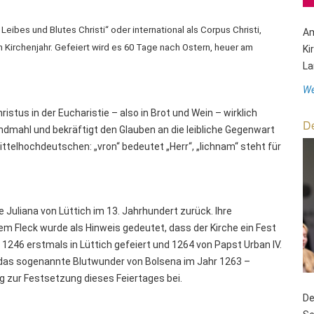
eibes und Blutes Christi“ oder international als Corpus Christi,
Am
Kirchenjahr. Gefeiert wird es 60 Tage nach Ostern, heuer am
Ki
La
We
stus in der Eucharistie – also in Brot und Wein – wirklich
De
ndmahl und bekräftigt den Glauben an die leibliche Gegenwart
telhochdeutschen: „vron“ bedeutet „Herr“, „lichnam“ steht für
 Juliana von Lüttich im 13. Jahrhundert zurück. Ihre
 Fleck wurde als Hinweis gedeutet, dass der Kirche ein Fest
1246 erstmals in Lüttich gefeiert und 1264 von Papst Urban IV.
h das sogenannte Blutwunder von Bolsena im Jahr 1263 –
g zur Festsetzung dieses Feiertages bei.
De