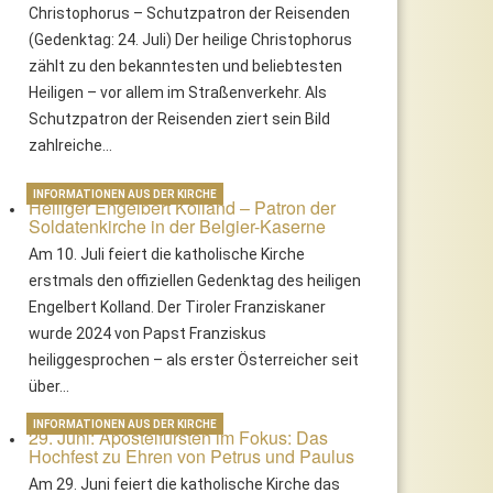
Christophorus – Schutzpatron der Reisenden
(Gedenktag: 24. Juli) Der heilige Christophorus
zählt zu den bekanntesten und beliebtesten
Heiligen – vor allem im Straßenverkehr. Als
Schutzpatron der Reisenden ziert sein Bild
zahlreiche…
INFORMATIONEN AUS DER KIRCHE
Heiliger Engelbert Kolland – Patron der
Soldatenkirche in der Belgier-Kaserne
Am 10. Juli feiert die katholische Kirche
erstmals den offiziellen Gedenktag des heiligen
Engelbert Kolland. Der Tiroler Franziskaner
wurde 2024 von Papst Franziskus
heiliggesprochen – als erster Österreicher seit
über…
INFORMATIONEN AUS DER KIRCHE
29. Juni: Apostelfürsten im Fokus: Das
Hochfest zu Ehren von Petrus und Paulus
Am 29. Juni feiert die katholische Kirche das