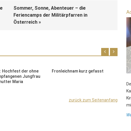
he
Sommer, Sonne, Abenteuer – die
Ad
Feriencamps der Militärpfarren in
Österreich »
: Hochfest der ohne
Fronleichnam kurz gefasst
L
mpfangenen Jungfrau
d
utter Maria
n
De
Ka
Ki
zurück zum Seitenanfang
mit
We