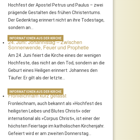
Hochfest der Apostel Petrus und Paulus – zwei
prägende Gestalten des frühen Christentums.
Der Gedenktag erinnert nicht an ihre Todestage,
sondern an…
INFORMATIONEN AUS DER KIRCHE
24. Juni: Johannistag – Zwischen
Sonnenwende, Feuer und Prophetie
Am 24. Juni feiert die Kirche eines der wenigen
Hochfeste, das nicht an den Tod, sondern an die
Geburt eines Heiligen erinnert: Johannes den
Täufer. Er gilt als der letzte…
INFORMATIONEN AUS DER KIRCHE
Fronleichnam kurz gefasst
Fronleichnam, auch bekannt als »Hochfest des
heiligsten Leibes und Blutes Christi« oder
international als »Corpus Christi«, ist einer der
höchsten Feiertage im katholischen Kirchenjahr.
Gefeiert wird er am zweiten Donnerstag…