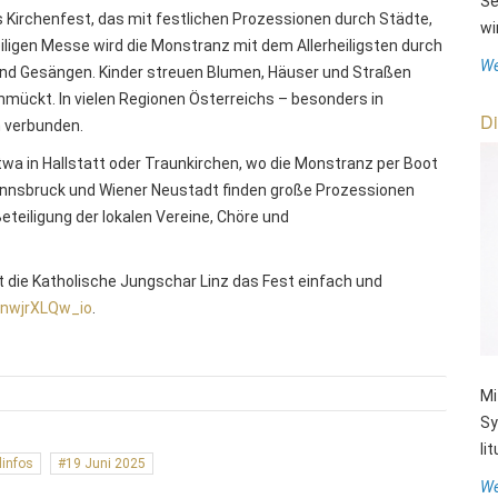
Se
s Kirchenfest, das mit festlichen Prozessionen durch Städte,
wi
ligen Messe wird die Monstranz mit dem Allerheiligsten durch
We
 und Gesängen. Kinder streuen Blumen, Häuser und Straßen
mückt. In vielen Regionen Österreichs – besonders in
Di
m verbunden.
twa in Hallstatt oder Traunkirchen, wo die Monstranz per Boot
 Innsbruck und Wiener Neustadt finden große Prozessionen
Beteiligung der lokalen Vereine, Chöre und
rt die Katholische Jungschar Linz das Fest einfach und
/nwjrXLQw_io
.
Mi
Sy
li
dinfos
19 Juni 2025
We