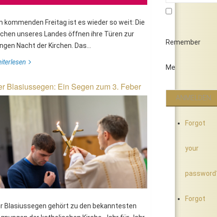
 kommenden Freitag ist es wieder so weit: Die
rchen unseres Landes öffnen ihre Türen zur
Remember
ngen Nacht der Kirchen. Das...
iterlesen
Me
r Blasiussegen: Ein Segen zum 3. Feber
Forgot
your
password
Forgot
r Blasiussegen gehört zu den bekanntesten