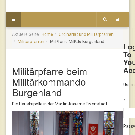
Aktuelle Seite:
Home
Ordinariat und Militärpfarren
Militärpfarren
MilPfarre MilKdo Burgenland
Lo
To
Yo
Militärpfarre beim
Ac
Militärkommando
User
Burgenland
*
Die Hauskapelle in der Martin-Kaserne Eisenstadt.
Pass