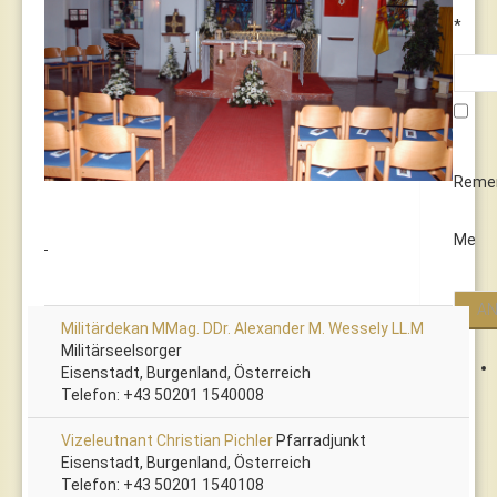
*
Reme
Me
Militärdekan MMag. DDr. Alexander M. Wessely LL.M
Militärseelsorger
Eisenstadt, Burgenland, Österreich
Telefon: +43 50201 1540008
Vizeleutnant Christian Pichler
Pfarradjunkt
Eisenstadt, Burgenland, Österreich
Telefon: +43 50201 1540108