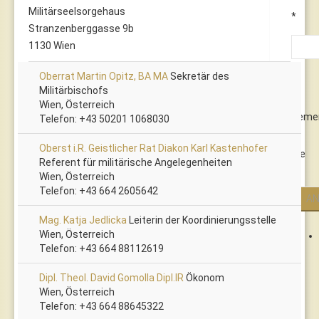
Militärseelsorgehaus
*
Stranzenberggasse 9b
1130 Wien
Oberrat Martin Opitz, BA MA
Sekretär des
Militärbischofs
Wien, Österreich
Reme
Telefon: +43 50201 1068030
Oberst i.R. Geistlicher Rat Diakon Karl Kastenhofer
Me
Referent für militärische Angelegenheiten
Wien, Österreich
Telefon: +43 664 2605642
Mag. Katja Jedlicka
Leiterin der Koordinierungsstelle
Wien, Österreich
Telefon: +43 664 88112619
Dipl. Theol. David Gomolla Dipl.IR
Ökonom
Wien, Österreich
Telefon: +43 664 88645322