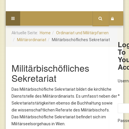
Aktuelle Seite:
Home
Ordinariat und Militärpfarren
Militärordinariat
Militärbischöfliches Sekretariat
Lo
To
Yo
Militärbischöfliches
Ac
Sekretariat
User
Das Militärbischöfliche Sekretariat bildet die kirchliche
*
Dienststelle des Militärordinariats. Es umfasst neben der
Sekretariatstätigkeiten ebenso die Buchhaltung sowie
die wissenschaftlichen Referate des Militärbischofs.
Das Militärbischöfliche Sekretariat befindet sich im
Pass
Militärseelsorgehaus in Wien.