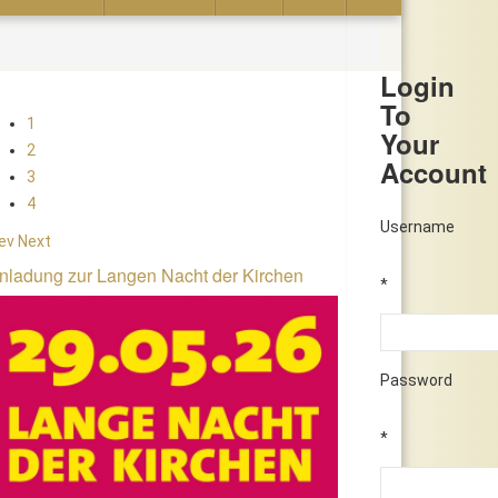
Login
To
1
Your
2
Account
3
4
Username
ev
Next
nladung zur Langen Nacht der Kirchen
*
Password
*