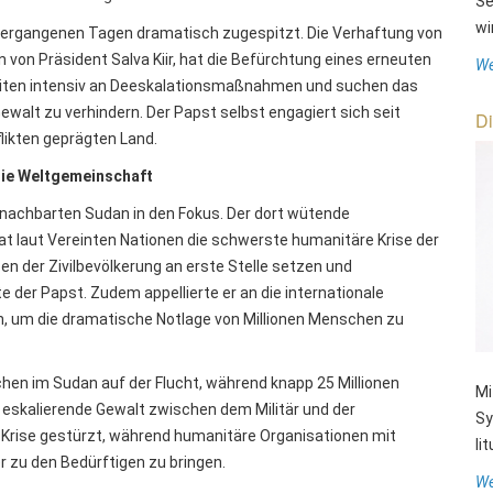
Se
wi
n vergangenen Tagen dramatisch zugespitzt. Die Verhaftung von
 von Präsident Salva Kiir, hat die Befürchtung eines erneuten
We
beiten intensiv an Deeskalationsmaßnahmen und suchen das
ewalt zu verhindern. Der Papst selbst engagiert sich seit
Di
likten geprägten Land.
die Weltgemeinschaft
achbarten Sudan in den Fokus. Der dort wütende
t laut Vereinten Nationen die schwerste humanitäre Krise der
en der Zivilbevölkerung an erste Stelle setzen und
 der Papst. Zudem appellierte er an die internationale
n, um die dramatische Notlage von Millionen Menschen zu
chen im Sudan auf der Flucht, während knapp 25 Millionen
Mi
 eskalierende Gewalt zwischen dem Militär und der
Sy
fe Krise gestürzt, während humanitäre Organisationen mit
li
 zu den Bedürftigen zu bringen.
We