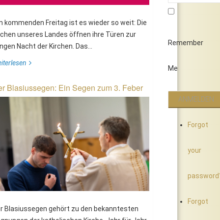
 kommenden Freitag ist es wieder so weit: Die
rchen unseres Landes öffnen ihre Türen zur
Remember
ngen Nacht der Kirchen. Das...
iterlesen
Me
r Blasiussegen: Ein Segen zum 3. Feber
Forgot
your
password
Forgot
r Blasiussegen gehört zu den bekanntesten