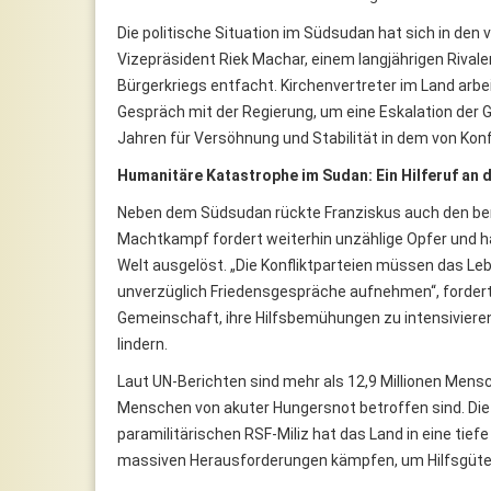
Die politische Situation im Südsudan hat sich in de
Vizepräsident Riek Machar, einem langjährigen Rivalen
Bürgerkriegs entfacht. Kirchenvertreter im Land ar
Gespräch mit der Regierung, um eine Eskalation der G
Jahren für Versöhnung und Stabilität in dem von Konf
Humanitäre Katastrophe im Sudan: Ein Hilferuf an 
Neben dem Südsudan rückte Franziskus auch den ben
Machtkampf fordert weiterhin unzählige Opfer und ha
Welt ausgelöst. „Die Konfliktparteien müssen das Leb
unverzüglich Friedensgespräche aufnehmen“, forderte
Gemeinschaft, ihre Hilfsbemühungen zu intensiviere
lindern.
Laut UN-Berichten sind mehr als 12,9 Millionen Mens
Menschen von akuter Hungersnot betroffen sind. Die
paramilitärischen RSF-Miliz hat das Land in eine tie
massiven Herausforderungen kämpfen, um Hilfsgüter