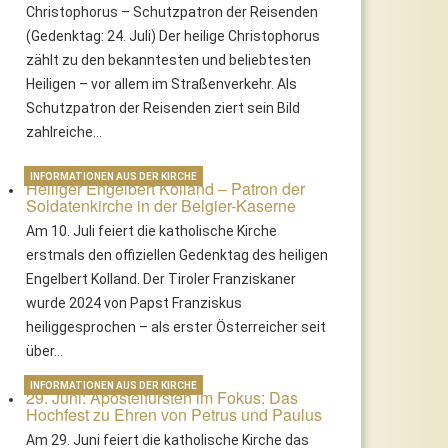
Christophorus – Schutzpatron der Reisenden
(Gedenktag: 24. Juli) Der heilige Christophorus
zählt zu den bekanntesten und beliebtesten
Heiligen – vor allem im Straßenverkehr. Als
Schutzpatron der Reisenden ziert sein Bild
zahlreiche…
INFORMATIONEN AUS DER KIRCHE
Heiliger Engelbert Kolland – Patron der
Soldatenkirche in der Belgier-Kaserne
Am 10. Juli feiert die katholische Kirche
erstmals den offiziellen Gedenktag des heiligen
Engelbert Kolland. Der Tiroler Franziskaner
wurde 2024 von Papst Franziskus
heiliggesprochen – als erster Österreicher seit
über…
INFORMATIONEN AUS DER KIRCHE
29. Juni: Apostelfürsten im Fokus: Das
Hochfest zu Ehren von Petrus und Paulus
Am 29. Juni feiert die katholische Kirche das