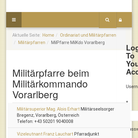
Aktuelle Seite:
Home
Ordinariat und Militärpfarren
Militärpfarren
MilPfarre MilKdo Vorarlberg
Lo
To
Yo
Militärpfarre beim
Ac
Militärkommando
User
Vorarlberg
*
Militärsuperior Mag. Alois Erhart
Militärseelsorger
Bregenz, Vorarlberg, Österreich
Telefon: +43 50201 9040008
Pass
Vizeleutnant Franz Lauchart
Pfarradjunkt