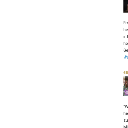
Fr
he
in
hö
Ge
We
66
"W
he
zu
Mi