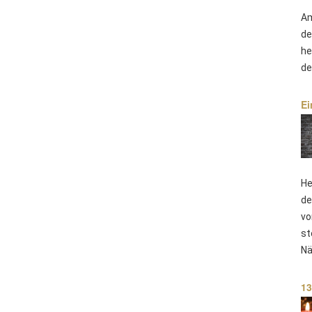
Am
de
he
de
Ei
He
de
vo
st
Nä
13