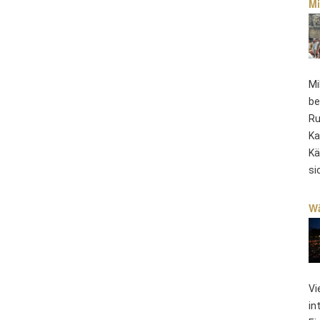
Mi
Mi
be
Ru
Ka
Kä
si
Wä
Vi
in