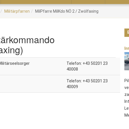
Militärpfarren
MilPfarre MilKdo NÖ 2 / Zwölfaxing
litärkommando
axing)
In
ilitärseelsorger
Telefon: +43 50201 23
40008
Pi
Telefon: +43 50201 23
40009
ve
za
In
Le
Me