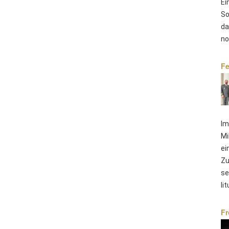
Ei
So
da
no
Fe
Im
Mi
ei
Zu
se
li
Fr