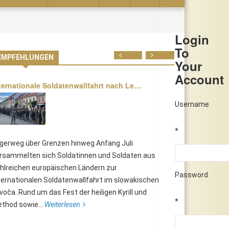
Login
To
Prev
Next
EMPFEHLUNGEN
Your
Account
ternationale Soldatenwallfahrt nach Le…
Username
*
lgerweg über Grenzen hinweg Anfang Juli
rsammelten sich Soldatinnen und Soldaten aus
hlreichen europäischen Ländern zur
Password
ternationalen Soldatenwallfahrt im slowakischen
voča. Rund um das Fest der heiligen Kyrill und
*
thod sowie...
Weiterlesen