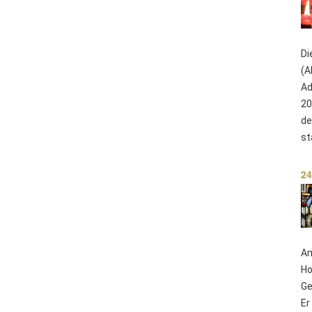
Di
(A
Ad
20
de
st
24
Am
Ho
Ge
Er