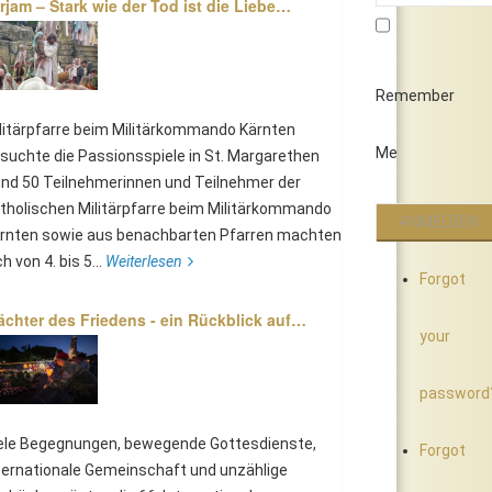
rjam – Stark wie der Tod ist die Liebe…
Remember
litärpfarre beim Militärkommando Kärnten
Me
suchte die Passionsspiele in St. Margarethen
nd 50 Teilnehmerinnen und Teilnehmer der
tholischen Militärpfarre beim Militärkommando
rnten sowie aus benachbarten Pfarren machten
ch von 4. bis 5...
Weiterlesen
Forgot
chter des Friedens - ein Rückblick auf…
your
password
ele Begegnungen, bewegende Gottesdienste,
Forgot
ternationale Gemeinschaft und unzählige