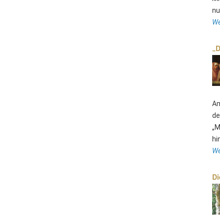
nu
We
„D
Am
de
„M
hi
We
Di