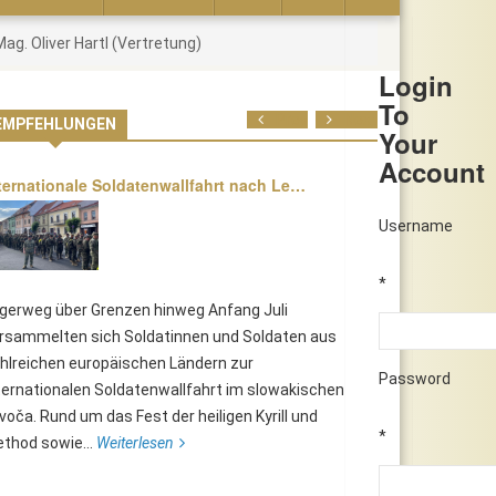
ag. Oliver Hartl (Vertretung)
Login
To
Prev
Next
EMPFEHLUNGEN
Your
Account
ternationale Soldatenwallfahrt nach Le…
Username
*
lgerweg über Grenzen hinweg Anfang Juli
rsammelten sich Soldatinnen und Soldaten aus
hlreichen europäischen Ländern zur
Password
ternationalen Soldatenwallfahrt im slowakischen
voča. Rund um das Fest der heiligen Kyrill und
*
thod sowie...
Weiterlesen