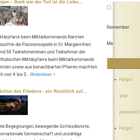
rjam – Stark wie der Tod ist die Liebe…
Remember
litärpfarre beim Militärkommando Kärnten
Me
suchte die Passionsspiele in St. Margarethen
nd 50 Teilnehmerinnen und Teilnehmer der
tholischen Militärpfarre beim Militärkommando
rnten sowie aus benachbarten Pfarren machten
ch von 4. bis 5...
Weiterlesen
Forgot
chter des Friedens - ein Rückblick auf…
your
password
ele Begegnungen, bewegende Gottesdienste,
Forgot
ternationale Gemeinschaft und unzählige