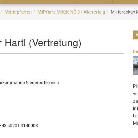
Militärpfarren
MilPfarre MilKdo NÖ 3 / Allentsteig
Militärdekan M
 Hartl (Vertretung)
In
itärkommando Niederösterreich
Pi
ve
za
In
Le
Me
+43 50201 3140008