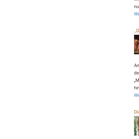
nu
We
„D
Am
de
„M
hi
We
Di