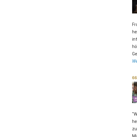
Fr
he
in
hö
Ge
We
66
"W
he
zu
Mi