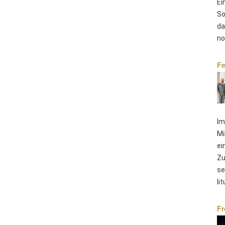
Ei
So
da
no
Fe
Im
Mi
ei
Zu
se
li
Fr