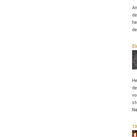
Am
de
he
de
Ei
He
de
vo
st
Nä
13