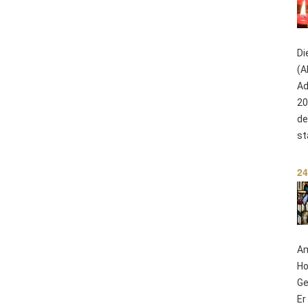
Di
(A
Ad
20
de
st
24
Am
Ho
Ge
Er