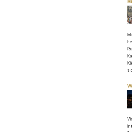
Mi
Mi
be
Ru
Ka
Kä
si
Wä
Vi
in