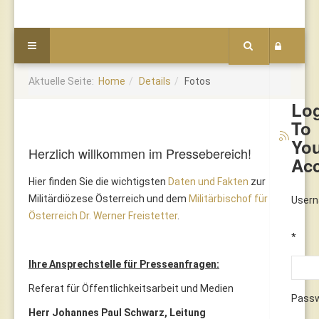
Aktuelle Seite:
Home
Details
Fotos
Lo
To
Yo
Herzlich willkommen im Pressebereich!
Ac
Hier finden Sie die wichtigsten
Daten und Fakten
zur
Militärdiözese Österreich und dem
Militärbischof für
User
Österreich Dr. Werner Freistetter
.
*
Ihre Ansprechstelle für Presseanfragen:
Referat für Öffentlichkeitsarbeit und Medien
Pass
Herr Johannes Paul Schwarz, Leitung