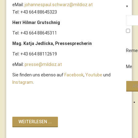
eMail:
johannespaul.schwarz@mildioz.at
*
Tel: +43 664 88645323
Herr Hilmar Grutschnig
Tel: +43 664 88645311
Mag. Katja Jedlicka, Pressesprecherin
Reme
Tel: +43 664 88112619
eMail:
presse@mildioz.at
Me
Sie finden uns ebenso auf
Facebook
,
Youtube
und
Instagram
.
WEITERLESEN ...