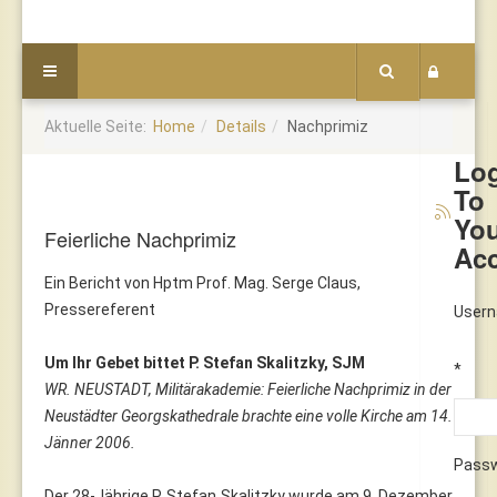
Aktuelle Seite:
Home
Details
Nachprimiz
Lo
To
Yo
Feierliche Nachprimiz
Ac
Ein Bericht von Hptm Prof. Mag. Serge Claus,
Pressereferent
User
Um Ihr Gebet bittet P. Stefan Skalitzky, SJM
*
WR. NEUSTADT, Militärakademie: Feierliche Nachprimiz in der
Neustädter Georgskathedrale brachte eine volle Kirche am 14.
Jänner 2006.
Pass
Der 28-Jährige P. Stefan Skalitzky wurde am 9. Dezember