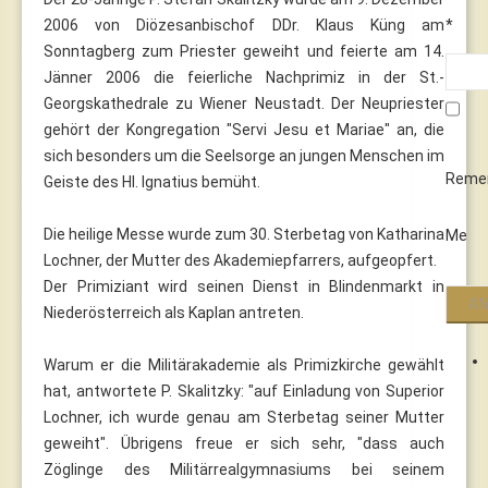
2006 von Diözesanbischof DDr. Klaus Küng am
*
Sonntagberg zum Priester geweiht und feierte am 14.
Jänner 2006 die feierliche Nachprimiz in der St.-
Georgskathedrale zu Wiener Neustadt. Der Neupriester
gehört der Kongregation "Servi Jesu et Mariae" an, die
sich besonders um die Seelsorge an jungen Menschen im
Reme
Geiste des Hl. Ignatius bemüht.
Die heilige Messe wurde zum 30. Sterbetag von Katharina
Me
Lochner, der Mutter des Akademiepfarrers, aufgeopfert.
Der Primiziant wird seinen Dienst in Blindenmarkt in
Niederösterreich als Kaplan antreten.
Warum er die Militärakademie als Primizkirche gewählt
hat, antwortete P. Skalitzky: "auf Einladung von Superior
Lochner, ich wurde genau am Sterbetag seiner Mutter
geweiht". Übrigens freue er sich sehr, "dass auch
Zöglinge des Militärrealgymnasiums bei seinem