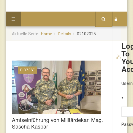
Aktuelle Seite:
Home
Details
02102025
Lo
To
Yo
Ac
DIÖZESE
User
*
Amtseinführung von Militärdekan Mag.
Pass
Sascha Kaspar