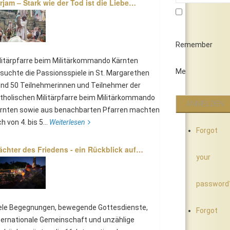
rjam – Stark wie der Tod ist die Liebe…
Remember
litärpfarre beim Militärkommando Kärnten
Me
suchte die Passionsspiele in St. Margarethen
nd 50 Teilnehmerinnen und Teilnehmer der
tholischen Militärpfarre beim Militärkommando
rnten sowie aus benachbarten Pfarren machten
ch von 4. bis 5...
Weiterlesen
Forgot
chter des Friedens - ein Rückblick auf…
your
password
ele Begegnungen, bewegende Gottesdienste,
Forgot
ternationale Gemeinschaft und unzählige