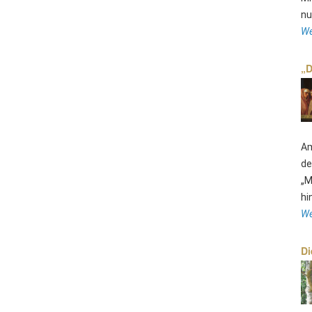
nu
We
„D
Am
de
„M
hi
We
Di