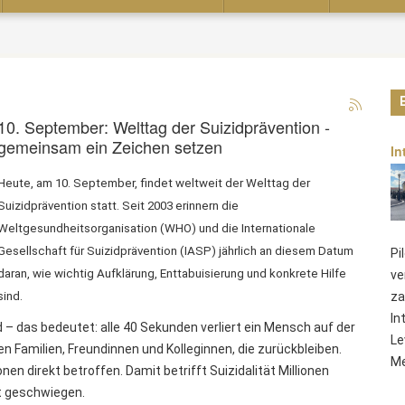
10. September: Welttag der Suizidprävention -
gemeinsam ein Zeichen setzen
In
Heute, am 10. September, findet weltweit der Welttag der
Suizidprävention statt. Seit 2003 erinnern die
Weltgesundheitsorganisation (WHO) und die Internationale
Gesellschaft für Suizidprävention (IASP) jährlich an diesem Datum
Pi
daran, wie wichtig Aufklärung, Enttabuisierung und konkrete Hilfe
ve
sind.
za
In
– das bedeutet: alle 40 Sekunden verliert ein Mensch auf der
Le
n Familien, Freundinnen und Kolleginnen, die zurückbleiben.
Me
en direkt betroffen. Damit betrifft Suizidalität Millionen
ft geschwiegen.