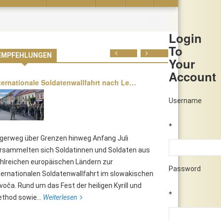
Login
To
Prev
Next
EMPFEHLUNGEN
Your
Account
ternationale Soldatenwallfahrt nach Le…
Username
*
lgerweg über Grenzen hinweg Anfang Juli
rsammelten sich Soldatinnen und Soldaten aus
hlreichen europäischen Ländern zur
Password
ternationalen Soldatenwallfahrt im slowakischen
voča. Rund um das Fest der heiligen Kyrill und
*
thod sowie...
Weiterlesen