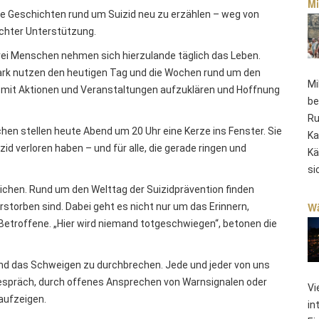
Mi
die Geschichten rund um Suizid neu zu erzählen – weg von
echter Unterstützung.
drei Menschen nehmen sich hierzulande täglich das Leben.
ark nutzen den heutigen Tag und die Wochen rund um den
Mi
m mit Aktionen und Veranstaltungen aufzuklären und Hoffnung
be
Ru
en stellen heute Abend um 20 Uhr eine Kerze ins Fenster. Sie
Ka
uizid verloren haben – und für alle, die gerade ringen und
Kä
si
eichen. Rund um den Welttag der Suizidprävention finden
Wä
rstorben sind. Dabei geht es nicht nur um das Erinnern,
Betroffene. „Hier wird niemand totgeschwiegen“, betonen die
nd das Schweigen zu durchbrechen. Jede und jeder von uns
 Gespräch, durch offenes Ansprechen von Warnsignalen oder
Vi
aufzeigen.
in