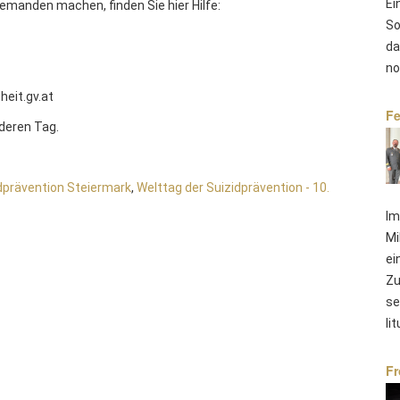
Ei
emanden machen, finden Sie hier Hilfe:
So
da
no
heit.gv.at
Fe
deren Tag.
idprävention Steiermark
,
Welttag der Suizidprävention - 10.
Im
Mi
ei
Zu
se
li
Fr