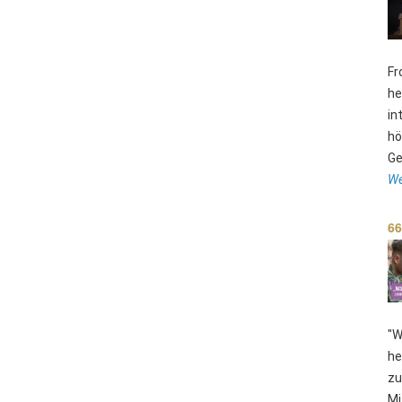
Fr
he
in
hö
Ge
We
66
"W
he
zu
Mi