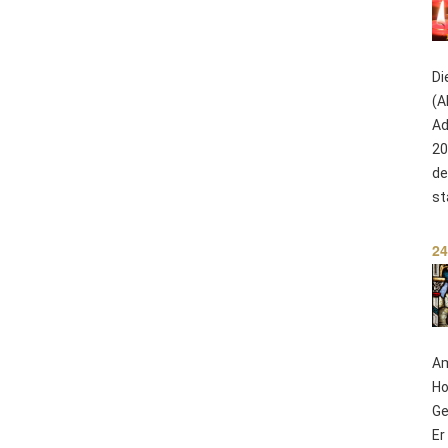
Di
(A
Ad
20
de
st
24
Am
Ho
Ge
Er