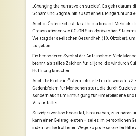
„Changing the narrative on suicide“. Es geht darum, 
Scham und Stigma, hin zu Offenheit, Mitgefühl und 
Auch in Österreich ist das Thema brisant: Mehr als 
Organisationen wie GO-ON Suizidprävention Steierm
Welttag der seelischen Gesundheit (10. Oktober), u
zu geben.
Ein besonderes Symbol der Anteilnahme: Viele Mensch
brennt als stilles Zeichen für all jene, die wir durch S
Hoffnung brauchen.
Auch die Kirche in Österreich setzt ein bewusstes Z
Gedenkfeiern für Menschen statt, die durch Suizid ve
sondern auch um Ermutigung für Hinterbliebene und 
Veranstalter.
Suizidprävention bedeutet, hinzusehen, zuzuhören u
kann einen Beitrag leisten – sei es im persönlichen
indem wir Betroffenen Wege zu professioneller Hilfe 