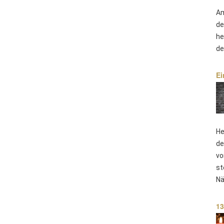
Am
de
he
de
Ei
He
de
vo
st
Nä
13