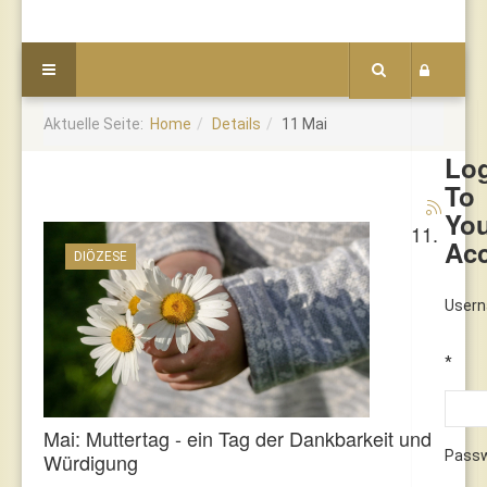
Aktuelle Seite:
Home
Details
11 Mai
Lo
To
Yo
11.
Ac
DIÖZESE
User
*
Mai: Muttertag - ein Tag der Dankbarkeit und
Pass
Würdigung