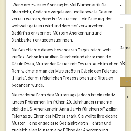
Wenn am zweiten Sonntag im Mai Blumensträuße
*
überreicht, Gedichte vorgelesen und liebevolle Gesten
verteilt werden, dann ist Muttertag – ein Feiertag, der
weltweit gefeiert wird und dem tief verwurzelten
Bedürfnis entspringt, Müttern Anerkennung und
Dankbarkeit entgegenzubringen.
Reme
Die Geschichte dieses besonderen Tages reicht weit
zurück: Schon im antiken Griechenland ehrte man die
Me
Göttin Rhea, Mutter der Götter, mit Festen. Auch im alten
Rom widmete man der Muttergöttin Cybele den Feiertag
„Hilaria“, der mit feierlichen Prozessionen und Ritualen
begangen wurde.
Die moderne Form des Muttertags jedoch ist ein relativ
junges Phänomen. Im frühen 20. Jahrhundert machte
sich die US-Amerikanerin Anna Jarvis für einen offiziellen
Feiertag zu Ehren der Mütter stark. Sie wollte ihre eigene
Mutter – eine engagierte Sozialaktivistin – ehren und
zugleich allen Müttern eine Bühne der Anerkennung