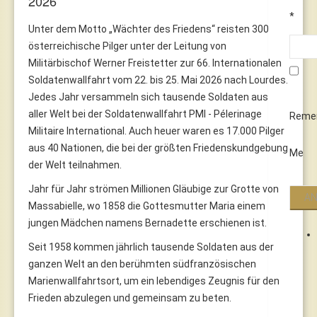
2026
*
Unter dem Motto „Wächter des Friedens“ reisten 300
österreichische Pilger unter der Leitung von
Militärbischof Werner Freistetter zur 66. Internationalen
Soldatenwallfahrt vom 22. bis 25. Mai 2026 nach Lourdes.
Jedes Jahr versammeln sich tausende Soldaten aus
aller Welt bei der Soldatenwallfahrt PMI - Pélerinage
Reme
Militaire International. Auch heuer waren es 17.000 Pilger
aus 40 Nationen, die bei der größten Friedenskundgebung
Me
der Welt teilnahmen.
Jahr für Jahr strömen Millionen Gläubige zur Grotte von
Massabielle, wo 1858 die Gottesmutter Maria einem
jungen Mädchen namens Bernadette erschienen ist.
Seit 1958 kommen jährlich tausende Soldaten aus der
ganzen Welt an den berühmten südfranzösischen
Marienwallfahrtsort, um ein lebendiges Zeugnis für den
Frieden abzulegen und gemeinsam zu beten.