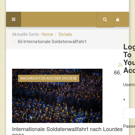
Aktuelle Seite:
Home
Details
66 Internationale Soldatenwallfahrt
Lo
To
Yo
Ac
66.
NACHRICHTEN AUS DER DIÖZESE
User
*
Pass
Internationale Soldatenwallfahrt nach Lourdes