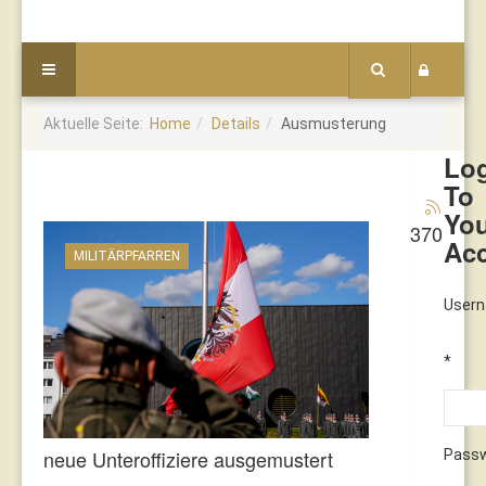
Aktuelle Seite:
Home
Details
Ausmusterung
Lo
To
Yo
370
Ac
MILITÄRPFARREN
User
*
neue Unteroffiziere ausgemustert
Pass