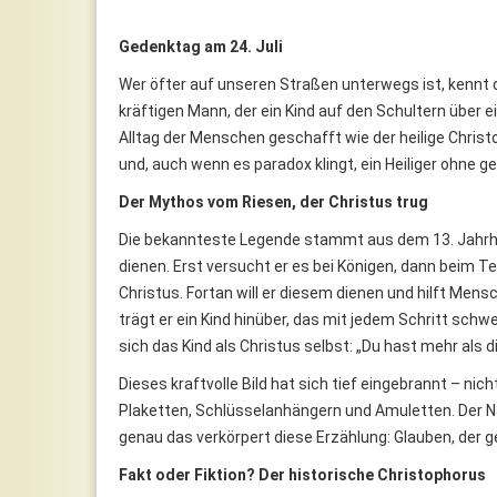
Gedenktag am 24. Juli
Wer öfter auf unseren Straßen unterwegs ist, kennt 
kräftigen Mann, der ein Kind auf den Schultern über ei
Alltag der Menschen geschafft wie der heilige Christ
und, auch wenn es paradox klingt, ein Heiliger ohne ge
Der Mythos vom Riesen, der Christus trug
Die bekannteste Legende stammt aus dem 13. Jahrhun
dienen. Erst versucht er es bei Königen, dann beim Teu
Christus. Fortan will er diesem dienen und hilft Men
trägt er ein Kind hinüber, das mit jedem Schritt schw
sich das Kind als Christus selbst: „Du hast mehr als d
Dieses kraftvolle Bild hat sich tief eingebrannt – ni
Plaketten, Schlüsselanhängern und Amuletten. Der N
genau das verkörpert diese Erzählung: Glauben, der g
Fakt oder Fiktion? Der historische Christophorus