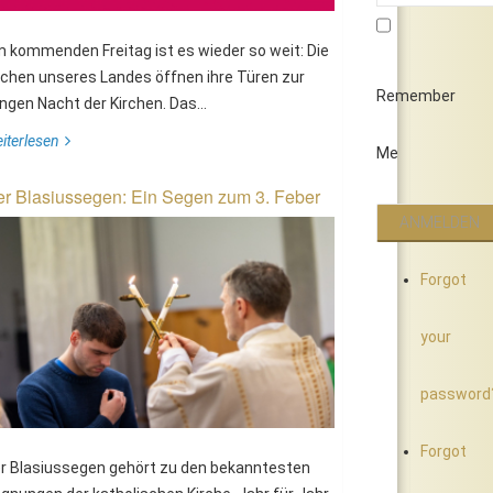
 kommenden Freitag ist es wieder so weit: Die
rchen unseres Landes öffnen ihre Türen zur
Remember
ngen Nacht der Kirchen. Das...
iterlesen
Me
r Blasiussegen: Ein Segen zum 3. Feber
Forgot
your
password
Forgot
r Blasiussegen gehört zu den bekanntesten