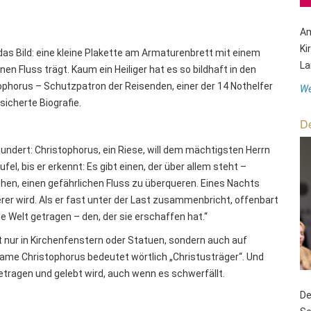
Am
Ki
das Bild: eine kleine Plakette am Armaturenbrett mit einem
La
nen Fluss trägt. Kaum ein Heiliger hat es so bildhaft in den
ophorus – Schutzpatron der Reisenden, einer der 14 Nothelfer
We
sicherte Biografie.
De
dert: Christophorus, ein Riese, will dem mächtigsten Herrn
fel, bis er erkennt: Es gibt einen, der über allem steht –
schen, einen gefährlichen Fluss zu überqueren. Eines Nachts
erer wird. Als er fast unter der Last zusammenbricht, offenbart
ie Welt getragen – den, der sie erschaffen hat.“
cht nur in Kirchenfenstern oder Statuen, sondern auch auf
ame Christophorus bedeutet wörtlich „Christusträger“. Und
etragen und gelebt wird, auch wenn es schwerfällt.
De