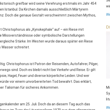
Se
 Historisch greifbar wird seine Verehrung erstmals im Jahr 454
wi
gen Istanbul. Da Kirchen damals ausschließlich Märtyrern
We
stenz. Doch die genaue Gestalt verschwimmt zwischen Mythos,
Di
t Christophorus als „Kynokephale“ auf – ein Riese mit
lle Missverständnisse oder symbolische Darstellungen
ergleiche Stärke. Im Westen wurde daraus später ein Riese
s Wasser schreitet.
tig: Christophorus ist Patron der Reisenden, Autofahrer, Pilger,
erwegs sind. Doch es bleibt nicht bei Verkehr und Reise. Er gilt
psie, Hagel, Feuer und diverse körperliche Leiden. Und wer
 würde vor einem unvorbereiteten Tod bewahrt. Das erklärt,
rner Talisman für sicheres Ankommen.
Mi
Sy
li
igenkalender am 25. Juli. Doch da an diesem Tag auch das
We
phorus im Zuge der Liturgiereform 1970 aus dem allgemeinen