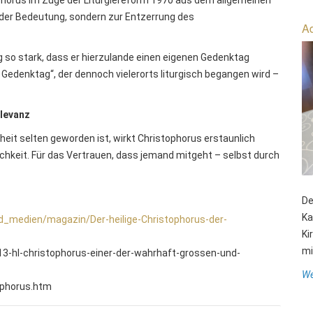
der Bedeutung, sondern zur Entzerrung des
Ad
 so stark, dass er hierzulande einen eigenen Gedenktag
er Gedenktag“, der dennoch vielerorts liturgisch begangen wird –
elevanz
erheit selten geworden ist, wirkt Christophorus erstaunlich
slichkeit. Für das Vertrauen, dass jemand mitgeht – selbst durch
De
Ka
d_medien/magazin/Der-heilige-Christophorus-der-
Ki
mit
13-hl-christophorus-einer-der-wahrhaft-grossen-und-
We
ophorus.htm