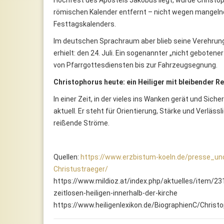
römischen Kalender entfernt – nicht wegen mangeln
Festtagskalenders.
Im deutschen Sprachraum aber blieb seine Verehrung
erhielt: den 24. Juli. Ein sogenannter „nicht geboten
von Pfarrgottesdiensten bis zur Fahrzeugsegnung.
Christophorus heute: ein Heiliger mit bleibender R
In einer Zeit, in der vieles ins Wanken gerät und Sich
aktuell. Er steht für Orientierung, Stärke und Verläs
reißende Ströme.
Quellen:
https://www.erzbistum-koeln.de/presse_un
Christustraeger/
https://www.mildioz.at/index.php/aktuelles/item/23
zeitlosen-heiligen-innerhalb-der-kirche
https://www.heiligenlexikon.de/BiographienC/Christ