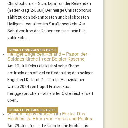
Christophorus – Schutzpatron der Reisenden
(Gedenktag: 24. Juli) Der heilige Christophorus
zählt zu den bekanntesten und beliebtesten
Heiligen – vor allem im Straßenverkehr. Als
Schutzpatron der Reisenden ziert sein Bild
zahlreiche…
INFORMATIONEN AUS DER KIRCHE
Heiliger Engelbert Kolland – Patron der
Soldatenkirche in der Belgier-Kaserne
Am 10. Juli feiert die katholische Kirche
erstmals den offiziellen Gedenktag des heiligen
Engelbert Kolland. Der Tiroler Franziskaner
wurde 2024 von Papst Franziskus
heiliggesprochen – als erster Österreicher seit
über…
INFORMATIONEN AUS DER KIRCHE
29. Juni: Apostelfürsten im Fokus: Das
Hochfest zu Ehren von Petrus und Paulus
Am 29. Juni feiert die katholische Kirche das