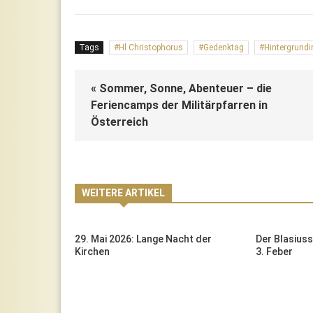
Tags
Hl Christophorus
Gedenktag
Hintergrundi
« Sommer, Sonne, Abenteuer – die
Feriencamps der Militärpfarren in
Österreich
WEITERE ARTIKEL
n Feiertag
29. Mai 2026: Lange Nacht der
Der Blasius
Erde
Kirchen
3. Feber