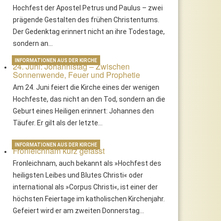
Hochfest der Apostel Petrus und Paulus – zwei
prägende Gestalten des frühen Christentums.
Der Gedenktag erinnert nicht an ihre Todestage,
sondern an…
INFORMATIONEN AUS DER KIRCHE
24. Juni: Johannistag – Zwischen
Sonnenwende, Feuer und Prophetie
Am 24. Juni feiert die Kirche eines der wenigen
Hochfeste, das nicht an den Tod, sondern an die
Geburt eines Heiligen erinnert: Johannes den
Täufer. Er gilt als der letzte…
INFORMATIONEN AUS DER KIRCHE
Fronleichnam kurz gefasst
Fronleichnam, auch bekannt als »Hochfest des
heiligsten Leibes und Blutes Christi« oder
international als »Corpus Christi«, ist einer der
höchsten Feiertage im katholischen Kirchenjahr.
Gefeiert wird er am zweiten Donnerstag…