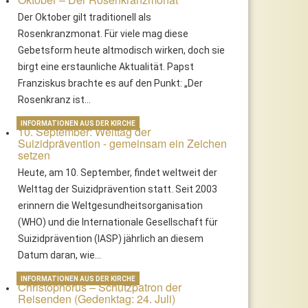
Der Oktober gilt traditionell als
Rosenkranzmonat. Für viele mag diese
Gebetsform heute altmodisch wirken, doch sie
birgt eine erstaunliche Aktualität. Papst
Franziskus brachte es auf den Punkt: „Der
Rosenkranz ist…
INFORMATIONEN AUS DER KIRCHE
10. September: Welttag der
Suizidprävention - gemeinsam ein Zeichen
setzen
Heute, am 10. September, findet weltweit der
Welttag der Suizidprävention statt. Seit 2003
erinnern die Weltgesundheitsorganisation
(WHO) und die Internationale Gesellschaft für
dvent – Bedeutung und gelebte
Mariä Himmelfahrt – Ein Feier
Suizidprävention (IASP) jährlich an diesem
raditionen
zwischen Himmel und Erde
Datum daran, wie…
INFORMATIONEN AUS DER KIRCHE
Christophorus – Schutzpatron der
Reisenden (Gedenktag: 24. Juli)