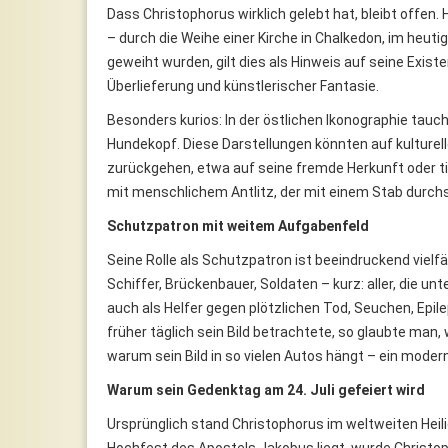
Dass Christophorus wirklich gelebt hat, bleibt offen.
– durch die Weihe einer Kirche in Chalkedon, im heuti
geweiht wurden, gilt dies als Hinweis auf seine Exi
Überlieferung und künstlerischer Fantasie.
Besonders kurios: In der östlichen Ikonographie tauch
Hundekopf. Diese Darstellungen könnten auf kulture
zurückgehen, etwa auf seine fremde Herkunft oder ti
mit menschlichem Antlitz, der mit einem Stab durch
Schutzpatron mit weitem Aufgabenfeld
Seine Rolle als Schutzpatron ist beeindruckend vielfäl
Schiffer, Brückenbauer, Soldaten – kurz: aller, die unt
auch als Helfer gegen plötzlichen Tod, Seuchen, Epile
früher täglich sein Bild betrachtete, so glaubte man,
warum sein Bild in so vielen Autos hängt – ein mode
Warum sein Gedenktag am 24. Juli gefeiert wird
Ursprünglich stand Christophorus im weltweiten Heil
Hochfest des Apostels Jakobus liegt, wurde Christo