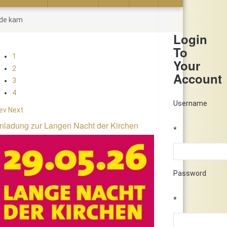
ode kam
Login
To
1
Your
2
Account
3
4
Username
ev
Next
nladung zur Langen Nacht der Kirchen
*
Password
*