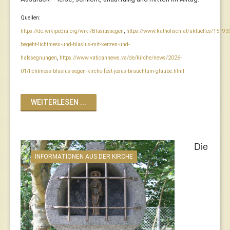
Quellen:
https://de.wikipedia.org/wiki/Blasiussegen
,
https://www.katholisch.at/aktuelles/15193
begeht-lichtmess-und-blasius-mit-kerzen-und-
halssegnungen
,
https://www.vaticannews.va/de/kirche/news/2026-
01/lichtmess-blasius-segen-kirche-fest-jesus-brauchtum-glaube.html
WEITERLESEN ...
Die
INFORMATIONEN AUS DER KIRCHE