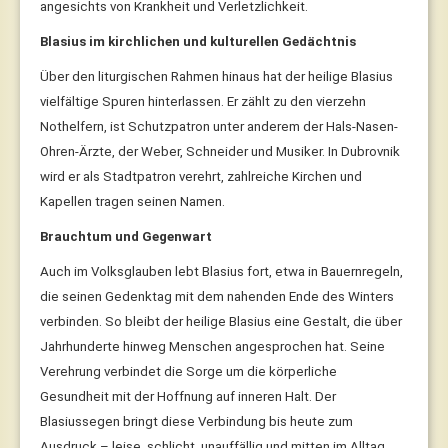
angesichts von Krankheit und Verletzlichkeit.
Blasius im kirchlichen und kulturellen Gedächtnis
Über den liturgischen Rahmen hinaus hat der heilige Blasius
vielfältige Spuren hinterlassen. Er zählt zu den vierzehn
Nothelfern, ist Schutzpatron unter anderem der Hals-Nasen-
Ohren-Ärzte, der Weber, Schneider und Musiker. In Dubrovnik
wird er als Stadtpatron verehrt, zahlreiche Kirchen und
Kapellen tragen seinen Namen.
Brauchtum und Gegenwart
Auch im Volksglauben lebt Blasius fort, etwa in Bauernregeln,
die seinen Gedenktag mit dem nahenden Ende des Winters
verbinden. So bleibt der heilige Blasius eine Gestalt, die über
Jahrhunderte hinweg Menschen angesprochen hat. Seine
Verehrung verbindet die Sorge um die körperliche
Gesundheit mit der Hoffnung auf inneren Halt. Der
Blasiussegen bringt diese Verbindung bis heute zum
Ausdruck – leise, schlicht, unauffällig und mitten im Alltag.