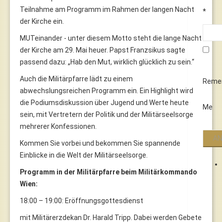
Teilnahme am Programm im Rahmen der langen Nacht
*
der Kirche ein.
MUTeinander - unter diesem Motto steht die lange Nacht
der Kirche am 29. Mai heuer. Papst Franzsikus sagte
passend dazu: „Hab den Mut, wirklich glücklich zu sein.“
Auch die Militärpfarre lädt zu einem
Reme
abwechslungsreichen Programm ein. Ein Highlight wird
die Podiumsdiskussion über Jugend und Werte heute
Me
sein, mit Vertretern der Politik und der Militärseelsorge
mehrerer Konfessionen.
Kommen Sie vorbei und bekommen Sie spannende
Einblicke in die Welt der Militärseelsorge.
Programm in der Militärpfarre beim Militärkommando
Wien:
18:00 – 19:00: Eröffnungsgottesdienst
mit Militärerzdekan Dr. Harald Tripp. Dabei werden Gebete