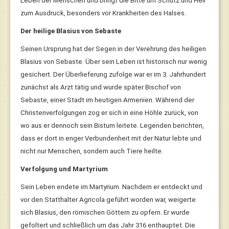
Leben der Menschen und bringt die Bitte um Schutz und Heil
zum Ausdruck, besonders vor Krankheiten des Halses.
Der heilige Blasius von Sebaste
Seinen Ursprung hat der Segen in der Verehrung des heiligen
Blasius von Sebaste. Über sein Leben ist historisch nur wenig
gesichert. Der Überlieferung zufolge war er im 3. Jahrhundert
zunächst als Arzt tätig und wurde später Bischof von
Sebaste, einer Stadt im heutigen Armenien. Während der
Christenverfolgungen zog er sich in eine Höhle zurück, von
wo aus er dennoch sein Bistum leitete. Legenden berichten,
dass er dort in enger Verbundenheit mit der Natur lebte und
nicht nur Menschen, sondern auch Tiere heilte.
Verfolgung und Martyrium
Sein Leben endete im Martyrium. Nachdem er entdeckt und
vor den Statthalter Agricola geführt worden war, weigerte
sich Blasius, den römischen Göttern zu opfern. Er wurde
gefoltert und schließlich um das Jahr 316 enthauptet. Die