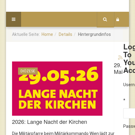
Aktuelle Seite:
Home
Details
Hintergrundinfos
Lo
To
Yo
29.
Ac
Mai
DIÖZESE
User
*
2026: Lange Nacht der Kirchen
Pass
Die Militärpfarre beim Militärkommando Wien lädt zur