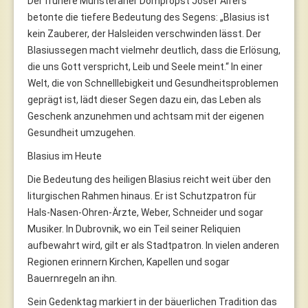
Der frühere Münsteraner Dompropst Josef Alfers
betonte die tiefere Bedeutung des Segens: „Blasius ist
kein Zauberer, der Halsleiden verschwinden lässt. Der
Blasiussegen macht vielmehr deutlich, dass die Erlösung,
die uns Gott verspricht, Leib und Seele meint.“ In einer
Welt, die von Schnelllebigkeit und Gesundheitsproblemen
geprägt ist, lädt dieser Segen dazu ein, das Leben als
Geschenk anzunehmen und achtsam mit der eigenen
Gesundheit umzugehen.
Blasius im Heute
Die Bedeutung des heiligen Blasius reicht weit über den
liturgischen Rahmen hinaus. Er ist Schutzpatron für
Hals-Nasen-Ohren-Ärzte, Weber, Schneider und sogar
Musiker. In Dubrovnik, wo ein Teil seiner Reliquien
aufbewahrt wird, gilt er als Stadtpatron. In vielen anderen
Regionen erinnern Kirchen, Kapellen und sogar
Bauernregeln an ihn.
Sein Gedenktag markiert in der bäuerlichen Tradition das