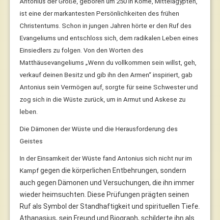
Antonius der Große, geboren um 250 in Kome, Mittelägypten,
ist eine der markantesten Persönlichkeiten des frühen
Christentums. Schon in jungen Jahren hörte er den Ruf des
Evangeliums und entschloss sich, dem radikalen Leben eines
Einsiedlers zu folgen. Von den Worten des
Matthäusevangeliums „Wenn du vollkommen sein willst, geh,
verkauf deinen Besitz und gib ihn den Armen“ inspiriert, gab
Antonius sein Vermögen auf, sorgte für seine Schwester und
zog sich in die Wüste zurück, um in Armut und Askese zu
leben.
Die Dämonen der Wüste und die Herausforderung des
Geistes
In der Einsamkeit der Wüste fand Antonius sich nicht nur im
gegen die körperlichen Entbehrungen, sondern
Kampf
auch gegen Dämonen und Versuchungen, die ihn immer
wieder heimsuchten. Diese Prüfungen prägten seinen
Ruf als Symbol der Standhaftigkeit und spirituellen Tiefe.
Athanasius, sein Freund und Biograph, schilderte ihn als