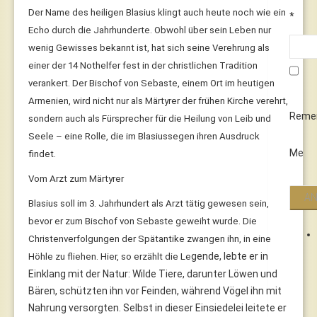
Der Name des heiligen Blasius klingt auch heute noch wie ein
*
Echo durch die Jahrhunderte. Obwohl über sein Leben nur
wenig Gewisses bekannt ist, hat sich seine Verehrung als
einer der 14 Nothelfer fest in der christlichen Tradition
verankert. Der Bischof von Sebaste, einem Ort im heutigen
Armenien, wird nicht nur als Märtyrer der frühen Kirche verehrt,
Reme
sondern auch als Fürsprecher für die Heilung von Leib und
Seele – eine Rolle, die im Blasiussegen ihren Ausdruck
Me
findet.
Vom Arzt zum Märtyrer
Blasius soll im 3. Jahrhundert als Arzt tätig gewesen sein,
bevor er zum Bischof von Sebaste geweiht wurde. Die
Christenverfolgungen der Spätantike zwangen ihn, in eine
gende, lebte er in
Höhle zu fliehen. Hier, so erzählt die Le
Einklang mit der Natur: Wilde Tiere, darunter Löwen und
Bären, schützten ihn vor Feinden, während Vögel ihn mit
Nahrung versorgten. Selbst in dieser Einsiedelei leitete er