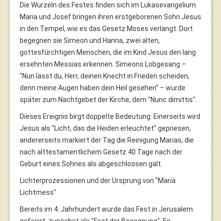
Die Wurzeln des Festes finden sich im Lukasevangelium.
Maria und Josef bringen ihren erstgeborenen Sohn Jesus
in den Tempel, wie es das Gesetz Moses verlangt. Dort
begegnen sie Simeon und Hanna, zwei alten,
gottesfürchtigen Menschen, die im Kind Jesus den lang
ersehnten Messias erkennen. Simeons Lobgesang –
"Nun lässt du, Herr, deinen Knecht in Frieden scheiden,
denn meine Augen haben dein Heil gesehen" – wurde
später zum Nachtgebet der Kirche, dem "Nunc dimittis".
Dieses Ereignis birgt doppelte Bedeutung: Einerseits wird
Jesus als "Licht, das die Heiden erleuchtet" gepriesen,
andererseits markiert der Tag die Reinigung Marias, die
nach alttestamentlichem Gesetz 40 Tage nach der
Geburt eines Sohnes als abgeschlossen galt.
Lichterprozessionen und der Ursprung von "Mariä
Lichtmess"
Bereits im 4. Jahrhundert wurde das Fest in Jerusalem
gefeiert, zunächst als "Fest der Begegnung". Es