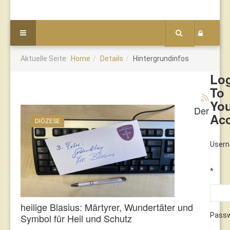
Aktuelle Seite:
Home
Details
Hintergrundinfos
Lo
To
Yo
Der
Ac
DIÖZESE
User
*
heilige Blasius: Märtyrer, Wundertäter und
Pass
Symbol für Heil und Schutz