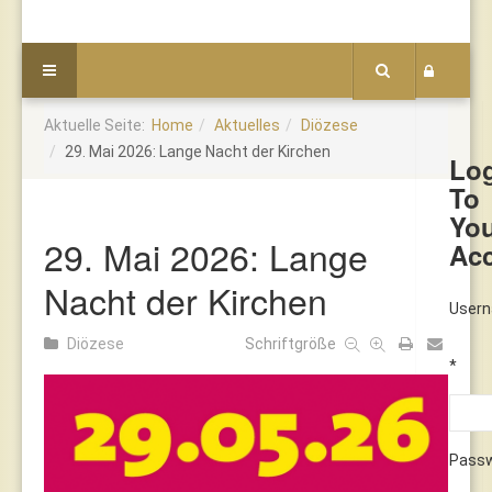
Aktuelle Seite:
Home
Aktuelles
Diözese
29. Mai 2026: Lange Nacht der Kirchen
Lo
To
Yo
29. Mai 2026: Lange
Ac
Nacht der Kirchen
User
Diözese
Schriftgröße
*
Pass