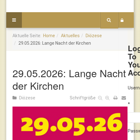
Aktuelle Seite:
Home
Aktuelles
Diözese
29.05.2026: Lange Nacht der Kirchen
Lo
To
Yo
29.05.2026: Lange Nacht
Ac
der Kirchen
User
Diözese
Schriftgröße
*
Pass