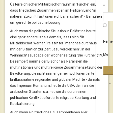
Österreichischer Militärbischof räumt in "Furche" ein,
*
dass friedliches Zusammenleben im Heiligen Land "in
näherer Zukunft fast unerreichbar erscheint" - Bemühen
um gerechte politische Lösung
Auch wenn die politische Situation in Palästina heute
eine ganz andere ist als damals, lässt sich für
Reme
Militärbischof Werner Freistetter "manches durchaus
mit der Situation zur Zeit Jesu vergleichen". In der
Me
Weihnachtsausgabe der Wochenzeitung "Die Furche" (19.
Dezember) nannte der Bischof als Parallelen die
multinationale und multireligiöse Zusammensetzung der
Bevölkerung, die nicht immer gemeinwohlorientierte
Einflussnahme regionaler und globaler Mächte - damals
das Imperium Romanum, heute die USA, der Iran, die
arabischen Staaten u.a. - sowie die durch einen
politischen Konflikt beförderte religiöse Spaltung und
Radikalisierung.
Auch wenn ein friedliches Zusammenleben aller