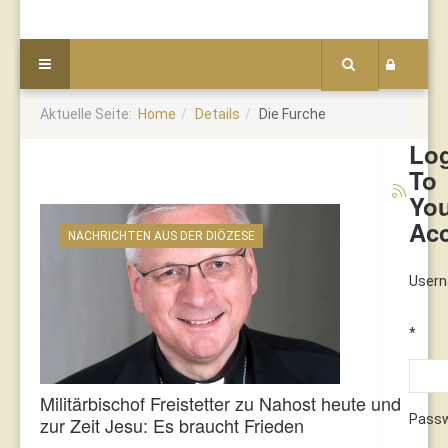
Aktuelle Seite:
Home
Details
Die Furche
Lo
To
Yo
Ac
NACHRICHTEN AUS DER DIÖZESE
User
*
Militärbischof Freistetter zu Nahost heute und
Pass
zur Zeit Jesu: Es braucht Frieden