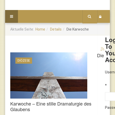
Aktuelle Seite:
Home
Details
Die Karwoche
Lo
To
Yo
Die
Ac
DIÖZESE
User
*
Karwoche – Eine stille Dramaturgie des
Pass
Glaubens