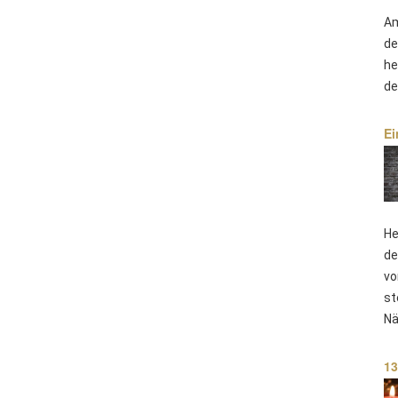
Am
de
he
de
Ei
He
de
vo
st
Nä
13