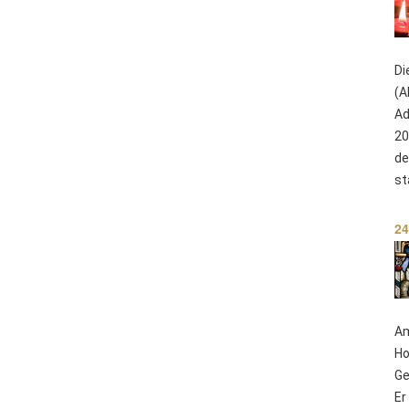
Di
(A
Ad
20
de
st
24
Am
Ho
Ge
Er