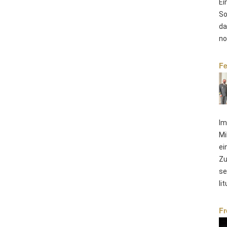
Ei
So
da
no
Fe
Im
Mi
ei
Zu
se
li
Fr