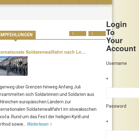
Login
To
Prev
Next
EMPFEHLUNGEN
Your
Account
ternationale Soldatenwallfahrt nach Le…
Username
*
lgerweg über Grenzen hinweg Anfang Juli
rsammelten sich Soldatinnen und Soldaten aus
hlreichen europäischen Ländern zur
Password
ternationalen Soldatenwallfahrt im slowakischen
voča. Rund um das Fest der heiligen Kyrill und
*
thod sowie...
Weiterlesen