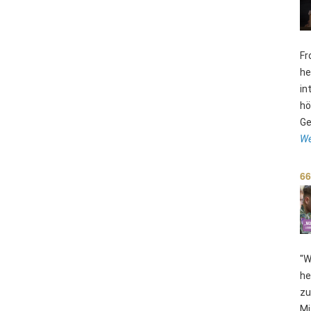
Fr
he
in
hö
Ge
We
66
"W
he
zu
Mi