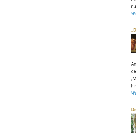
nu
We
„D
Am
de
„M
hi
We
Di