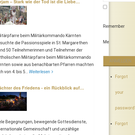
rjam – Stark wie der Tod ist die Liebe…
Remember
litärpfarre beim Militärkommando Kärnten
Me
suchte die Passionsspiele in St. Margarethen
nd 50 Teilnehmerinnen und Teilnehmer der
tholischen Militärpfarre beim Militärkommando
rnten sowie aus benachbarten Pfarren machten
ch von 4. bis 5...
Weiterlesen
Forgot
chter des Friedens - ein Rückblick auf…
your
password
ele Begegnungen, bewegende Gottesdienste,
Forgot
ternationale Gemeinschaft und unzählige