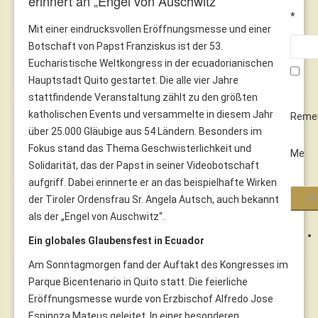
erinnert an „Engel von Auschwitz“
*
Mit einer eindrucksvollen Eröffnungsmesse und einer
Botschaft von Papst Franziskus ist der 53.
Eucharistische Weltkongress in der ecuadorianischen
Hauptstadt Quito gestartet. Die alle vier Jahre
stattfindende Veranstaltung zählt zu den größten
katholischen Events und versammelte in diesem Jahr
Reme
über 25.000 Gläubige aus 54 Ländern. Besonders im
Fokus stand das Thema Geschwisterlichkeit und
Me
Solidarität, das der Papst in seiner Videobotschaft
aufgriff. Dabei erinnerte er an das beispielhafte Wirken
der Tiroler Ordensfrau Sr. Angela Autsch, auch bekannt
als der „Engel von Auschwitz“.
Ein globales Glaubensfest in Ecuador
Am Sonntagmorgen fand der Auftakt des Kongresses im
Parque Bicentenario in Quito statt. Die feierliche
Eröffnungsmesse wurde von Erzbischof Alfredo Jose
Espinoza Mateus geleitet. In einer besonderen