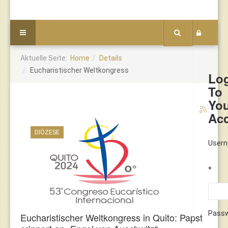
Aktuelle Seite:
Home
Details
Eucharistischer Weltkongress
Lo
To
Yo
Ac
DIÖZESE
User
*
Pass
Eucharistischer Weltkongress in Quito: Papst