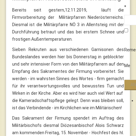
*
Bereits seit gestern,12.11.2019, läuft die
Firmvorbereitung der Militärpfarren Niederösterreichs.
Diesmal ist die Militärpfarre NÖ 3 in Allentsteig mit der
Durchführung betraut und das bei erstem Schnee und
frostigen Außentemperaturen.
Sieben Rekruten aus verschiedenen Garnisonen des
Reme
Bundeslandes werden hier bis Donnerstag in geblockter
und sehr intensiver Form von den Militärpfarrern auf den
Me
Empfang des Sakramentes der Firmung vorbereitet. Sie
werden - im wahrsten Sinnes des Wortes - firm gemacht
für ihr verantwortungsvolles und bewusstes Tun und
Wirken in der Kirche. Aber es wird hier auch viel Wert auf
die Kameradschaftspflege gelegt. Denn was bleiben soll,
ist das Verbindende - im Kirchlichen wie im Militärischen!
Das Sakrament der Firmung spendet im Auftrag des
Militärbischofs diesmal Diözesanbischof Alois Schwarz
am kommenden Freitag, 15. November - Hochfest des hl.