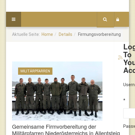
Aktuelle Seite:
Home
Details
Firmungsvorbereitung
Lo
To
Yo
Ac
MILITÄRPFARREN
User
*
Gemeinsame Firmvorbereitung der
Pass
Militärpfarren Niederösterreichs in Allentsteig