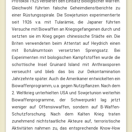
Protokoll 1925 verbietet den Einsatz biologischer Waffen.
Gleichwohl führten falsche Geheimdienstberichte zu
einer Rüstungsspirale. Die Sowjetunion experimentierte
seit 1926 v.a. mit Tularämie, die Japaner führten
Versuche mit Biowaffen an Kriegsgefangenen durch und
setzten sie im Krieg gegen chinesische Städte ein. Die
Briten verwendeten beim Attentat auf Heydrich einen
mit Botulinumtoxin versetzten Sprengsatz. Bei
Experimenten mit biologischen Kampfstoffen wurde die
schottische Insel Gruinard Island mit Anthraxsporen
verseucht und blieb das bis zur Dekontamination
Jahrzehnte später. Auch die Amerikaner entwickelten ein
Biowaffenprogramm, u.a. gegen Nutzpflanzen. Nach dem
2. Weltkrieg unterhielten USA und Sowjetunion weiterhin
Biowaffenprogramme, der Schwerpunkt lag jetzt
weniger auf Offensivwaffen, sondern auf B-Waffen-
Schutzforschung. Nach dem Kalten Krieg traten
zunehmend nichtstaatliche Akteure auf, terroristische
Aktivitäten nahmen zu, das entsprechende Know-How