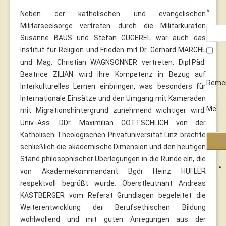
*
Neben der katholischen und evangelischen
Militärseelsorge vertreten durch die Militärkuraten
Susanne BAUS und Stefan GUGEREL war auch das
Institut für Religion und Frieden mit Dr. Gerhard MARCHL
und Mag. Christian WAGNSONNER vertreten. Dipl.Päd.
Beatrice ZILIAN wird ihre Kompetenz in Bezug auf
Reme
Interkulturelles Lernen einbringen, was besonders für
Internationale Einsätze und den Umgang mit Kameraden
Me
mit Migrationshintergrund zunehmend wichtiger wird.
Univ.-Ass. DDr. Maximilian GOTTSCHLICH von der
Katholisch Theologischen Privatuniversität Linz brachte
schließlich die akademische Dimension und den heutigen
Stand philosophischer Überlegungen in die Runde ein, die
von Akademiekommandant Bgdr Heinz HUFLER
respektvoll begrüßt wurde. Oberstleutnant Andreas
KASTBERGER vom Referat Grundlagen begeleitet die
Weiterentwicklung der Berufsethischen Bildung
wohlwollend und mit guten Anregungen aus der