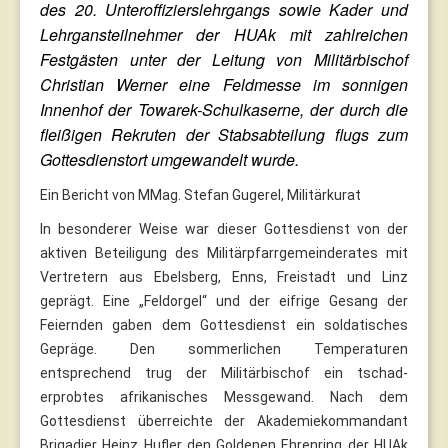
des 20. Unteroffizierslehrgangs sowie Kader und
Lehrgansteilnehmer der HUAk mit zahlreichen
Festgästen unter der Leitung von Militärbischof
Christian Werner eine Feldmesse im sonnigen
Innenhof der Towarek-Schulkaserne, der durch die
fleißigen Rekruten der Stabsabteilung flugs zum
Gottesdienstort umgewandelt wurde.
Ein Bericht von MMag. Stefan Gugerel, Militärkurat
In besonderer Weise war dieser Gottesdienst von der
aktiven Beteiligung des Militärpfarrgemeinderates mit
Vertretern aus Ebelsberg, Enns, Freistadt und Linz
geprägt. Eine „Feldorgel“ und der eifrige Gesang der
Feiernden gaben dem Gottesdienst ein soldatisches
Gepräge. Den sommerlichen Temperaturen
entsprechend trug der Militärbischof ein tschad-
erprobtes afrikanisches Messgewand. Nach dem
Gottesdienst überreichte der Akademiekommandant
Brigadier Heinz Hufler den Goldenen Ehrenring der HUAk