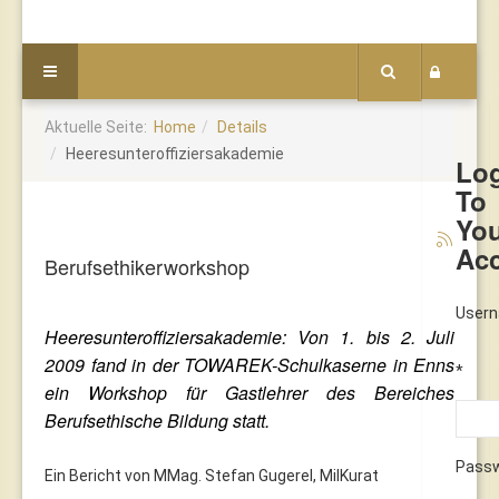
Aktuelle Seite:
Home
Details
Heeresunteroffiziersakademie
Lo
To
Yo
Ac
Berufsethikerworkshop
User
Heeresunteroffiziersakademie: Von 1. bis 2. Juli
2009 fand in der TOWAREK-Schulkaserne in Enns
*
ein Workshop für Gastlehrer des Bereiches
Berufsethische Bildung statt.
Pass
Ein Bericht von MMag. Stefan Gugerel, MilKurat