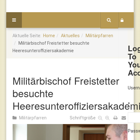
Aktuelle Seite:
Home
Aktuelles
Militärpfarren
Militärbischof Freistetter besuchte
Lo
Heeresunteroffiziersakademie
To
Yo
Ac
Militärbischof Freistetter
User
besuchte
Heeresunteroffiziersakadem
*
Militärpfarren
Schriftgröße
Pass