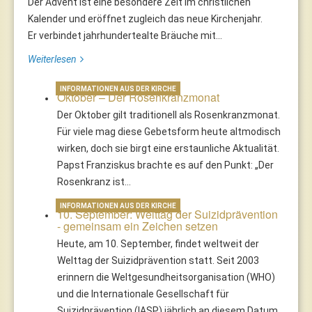
Der Advent ist eine besondere Zeit im christlichen
Kalender und eröffnet zugleich das neue Kirchenjahr.
Er verbindet jahrhundertealte Bräuche mit...
Weiterlesen
INFORMATIONEN AUS DER KIRCHE
Oktober – Der Rosenkranzmonat
Der Oktober gilt traditionell als Rosenkranzmonat.
Für viele mag diese Gebetsform heute altmodisch
wirken, doch sie birgt eine erstaunliche Aktualität.
Papst Franziskus brachte es auf den Punkt: „Der
Rosenkranz ist…
INFORMATIONEN AUS DER KIRCHE
10. September: Welttag der Suizidprävention
- gemeinsam ein Zeichen setzen
Heute, am 10. September, findet weltweit der
Welttag der Suizidprävention statt. Seit 2003
erinnern die Weltgesundheitsorganisation (WHO)
und die Internationale Gesellschaft für
Suizidprävention (IASP) jährlich an diesem Datum