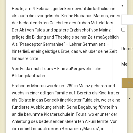
*
Heute, am 4. Februar, gedenken sowohl die katholische
als auch die evangelische Kirche Hrabanus Maurus, eines
der bedeutendsten Gelehrten des frühen Mittelalters.
Der Abt von Fulda und spätere Erzbischof von Mainz
prägte die Bildung und Theologie seiner Zeit maßgeblich.
Als "Praeceptor Germaniae" – Lehrer Germaniens –
Reme
hinterließ er ein geistiges Erbe, das weit über seine Zeit
hinausreichte.
Me
Von Fulda nach Tours – Eine außergewöhnliche
Bildungslaufbahn
Hrabanus Maurus wurde um 780 in Mainz geboren und
wuchs in einer adligen Familie auf. Bereits als Kind trat er
als Oblate in das Benediktinerkloster Fulda ein, wo er eine
fundierte Ausbildung erhielt. Seine Begabung führte ihn
an die berühmte Klosterschule in Tours, wo er unter der
Anleitung des bedeutenden Gelehrten Alkuin lernte. Von
ihm erhielt er auch seinen Beinamen „Maurus“, in