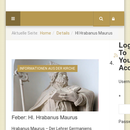
Aktuelle Seite:
Home
Details
Hl Hrabanus Maurus
Lo
To
Yo
4.
Ac
INFORMATIONEN AUS DER KIRCHE
User
*
Feber: Hl. Hrabanus Maurus
Pass
Hrabanus Maurus – Der Lehrer Germaniens