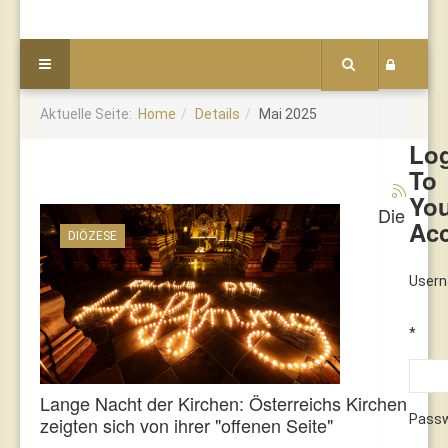
Aktuelle Seite:
Home
Details
Mai 2025
Lo
To
Yo
Die
Ac
DIÖZESE
User
*
Lange Nacht der Kirchen: Österreichs Kirchen
Pass
zeigten sich von ihrer "offenen Seite"