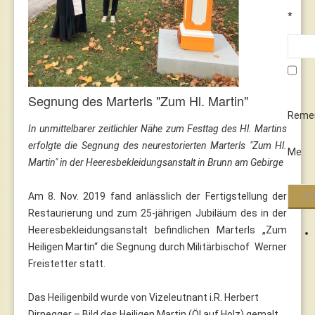
*
Segnung des Marterls "Zum Hl. Martin"
Reme
In unmittelbarer zeitlichler Nähe zum Festtag des Hl. Martins
erfolgte die Segnung des neurestorierten Marterls "Zum Hl.
Me
Martin" in der Heeresbekleidungsanstalt in Brunn am Gebirge
Am 8. Nov. 2019 fand anlässlich der Fertigstellung der
Restaurierung und zum 25-jährigen Jubiläum des in der
Heeresbekleidungsanstalt befindlichen Marterls „Zum
Heiligen Martin“ die Segnung durch Militärbischof Werner
Freistetter statt.
Das Heiligenbild wurde von Vizeleutnant i.R. Herbert
Dirnegger – Bild des Heiligen Martin (Öl auf Holz) gemalt.