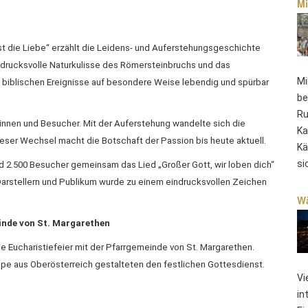
Mi
 ist die Liebe“ erzählt die Leidens- und Auferstehungsgeschichte
indrucksvolle Naturkulisse des Römersteinbruchs und das
Mi
e biblischen Ereignisse auf besondere Weise lebendig und spürbar
be
Ru
nnen und Besucher. Mit der Auferstehung wandelte sich die
Ka
eser Wechsel macht die Botschaft der Passion bis heute aktuell.
Kä
si
d 2.500 Besucher gemeinsam das Lied „Großer Gott, wir loben dich“
rstellern und Publikum wurde zu einem eindrucksvollen Zeichen
Wä
inde von St. Margarethen
 Eucharistiefeier mit der Pfarrgemeinde von St. Margarethen.
pe aus Oberösterreich gestalteten den festlichen Gottesdienst.
Vi
in