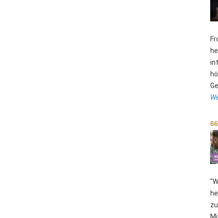
Fr
he
in
hö
Ge
We
66
"W
he
zu
Mi