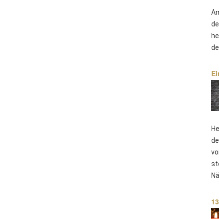
Am
de
he
de
Ei
He
de
vo
st
Nä
13