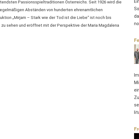
Ei
endsten Passionsspieltraditionen Österreichs. Seit 1926 wird die
So
 regelmäßigen Abständen von hunderten ehrenamtlichen
da
tion „Mirjam – Stark wie der Tod ist die Liebe“ ist noch bis
no
zu sehen und eröffnet mit der Perspektive der Maria Magdalena
Fe
Im
Mi
ei
Zu
se
li
Fr