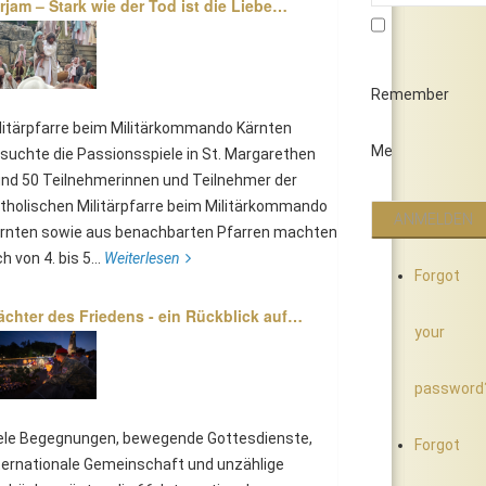
rjam – Stark wie der Tod ist die Liebe…
Remember
litärpfarre beim Militärkommando Kärnten
Me
suchte die Passionsspiele in St. Margarethen
nd 50 Teilnehmerinnen und Teilnehmer der
tholischen Militärpfarre beim Militärkommando
rnten sowie aus benachbarten Pfarren machten
ch von 4. bis 5...
Weiterlesen
Forgot
chter des Friedens - ein Rückblick auf…
your
password
ele Begegnungen, bewegende Gottesdienste,
Forgot
ternationale Gemeinschaft und unzählige