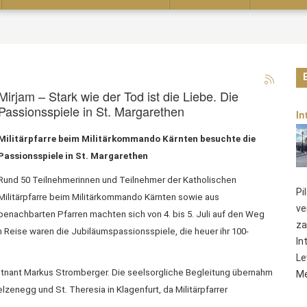
Mirjam – Stark wie der Tod ist die Liebe. Die
Passionsspiele in St. Margarethen
In
Militärpfarre beim Militärkommando Kärnten besuchte die
Passionsspiele in St. Margarethen
Rund 50 Teilnehmerinnen und Teilnehmer der Katholischen
Pi
Militärpfarre beim Militärkommando Kärnten sowie aus
ve
benachbarten Pfarren machten sich von 4. bis 5. Juli auf den Weg
za
 Reise waren die Jubiläumspassionsspiele, die heuer ihr 100-
In
Le
leutnant Markus Stromberger. Die seelsorgliche Begleitung übernahm
Me
zenegg und St. Theresia in Klagenfurt, da Militärpfarrer