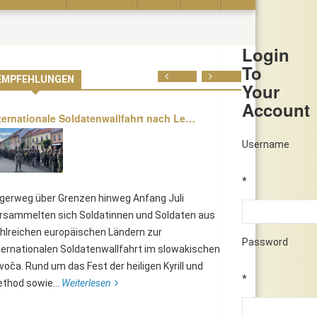
Login
To
Prev
Next
EMPFEHLUNGEN
Your
Account
ternationale Soldatenwallfahrt nach Le…
Username
*
lgerweg über Grenzen hinweg Anfang Juli
rsammelten sich Soldatinnen und Soldaten aus
hlreichen europäischen Ländern zur
Password
ternationalen Soldatenwallfahrt im slowakischen
voča. Rund um das Fest der heiligen Kyrill und
*
thod sowie...
Weiterlesen