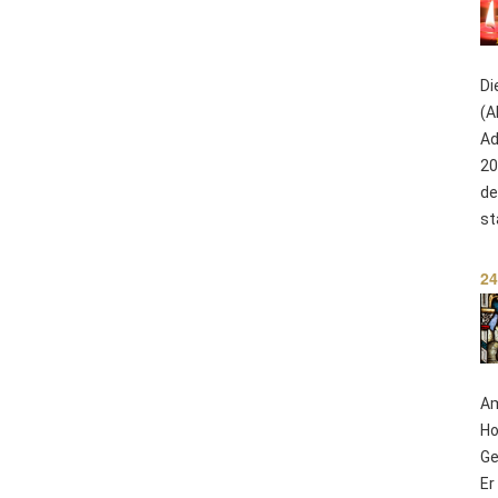
Di
(A
Ad
20
de
st
24
Am
Ho
Ge
Er