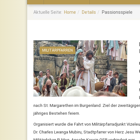
Home
Aktuelle Seite:
Home
Details
Passionsspiele
MILITÄRPFARREN
nach St. Margarethen im Burgenland. Ziel der zweitägigen
jähriges Bestehen feiern.
Organisiert wurde die Fahrt von Militärpfarradjunkt Vize
Dr. Charles Lwanga Mubiru, Stadtpfarrer von Herz Jesu Wel
Militärdekan P. Mag. Anselm Kassin OSB verhindert war.