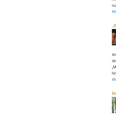
nu
We
„D
Am
de
„M
hi
We
Di