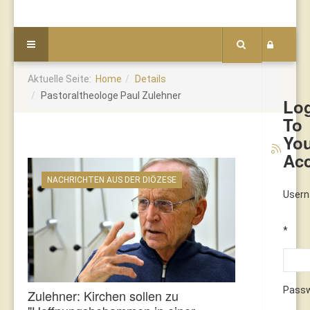
Aktuelle Seite:
Home
Details
Pastoraltheologe Paul Zulehner
Lo
To
Yo
Ac
NACHRICHTEN AUS DER DIÖZESE
User
*
Pass
Zulehner: Kirchen sollen zu