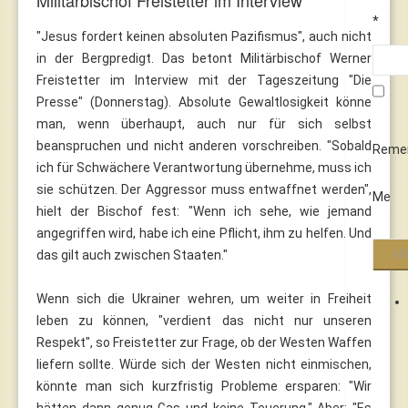
*
"Jesus fordert keinen absoluten Pazifismus", auch nicht
in der Bergpredigt. Das betont Militärbischof Werner
Freistetter im Interview mit der Tageszeitung "Die
Presse" (Donnerstag). Absolute Gewaltlosigkeit könne
man, wenn überhaupt, auch nur für sich selbst
beanspruchen und nicht anderen vorschreiben. "Sobald
Reme
ich für Schwächere Verantwortung übernehme, muss ich
sie schützen. Der Aggressor muss entwaffnet werden",
Me
hielt der Bischof fest: "Wenn ich sehe, wie jemand
angegriffen wird, habe ich eine Pflicht, ihm zu helfen. Und
das gilt auch zwischen Staaten."
Wenn sich die Ukrainer wehren, um weiter in Freiheit
leben zu können, "verdient das nicht nur unseren
Respekt", so Freistetter zur Frage, ob der Westen Waffen
liefern sollte. Würde sich der Westen nicht einmischen,
könnte man sich kurzfristig Probleme ersparen: "Wir
hätten dann genug Gas und keine Teuerung." Aber: "Es