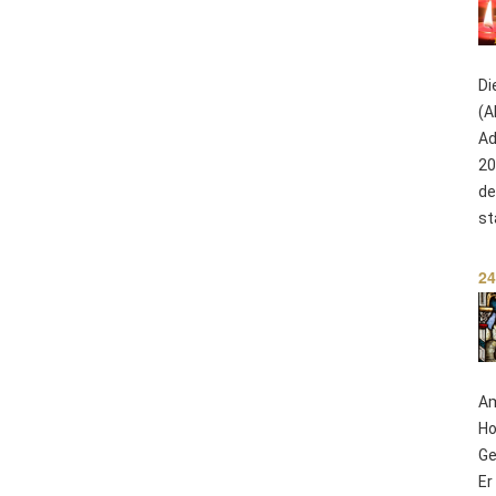
Di
(A
Ad
20
de
st
24
Am
Ho
Ge
Er