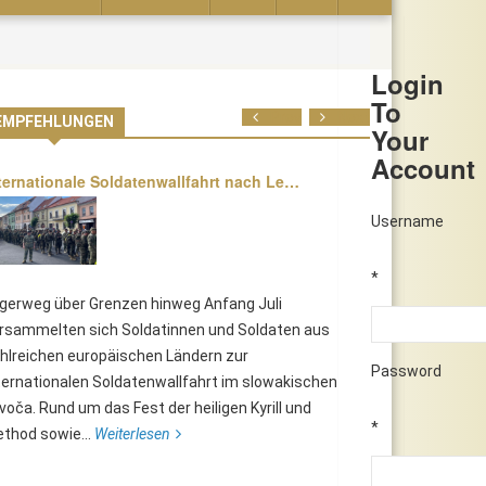
Login
To
Prev
Next
EMPFEHLUNGEN
Your
Account
ternationale Soldatenwallfahrt nach Le…
Username
*
lgerweg über Grenzen hinweg Anfang Juli
rsammelten sich Soldatinnen und Soldaten aus
hlreichen europäischen Ländern zur
Password
ternationalen Soldatenwallfahrt im slowakischen
voča. Rund um das Fest der heiligen Kyrill und
*
thod sowie...
Weiterlesen