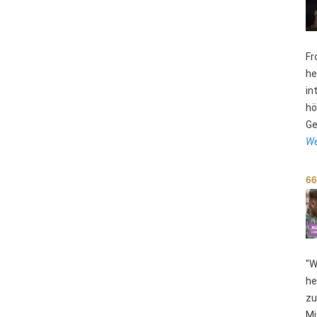
Fr
he
in
hö
Ge
We
66
"W
he
zu
Mi