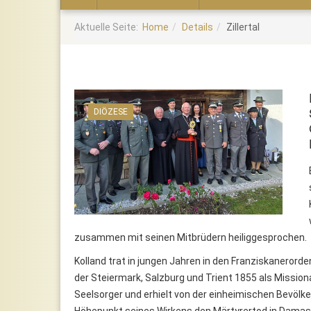
Home
Aktuelle Seite:
Home
Details
Zillertal
DIÖZESE
zusammen mit seinen Mitbrüdern heiliggesprochen.
Kolland trat in jungen Jahren in den Franziskanerord
der Steiermark, Salzburg und Trient 1855 als Missiona
Seelsorger und erhielt von der einheimischen Bevölke
Höhepunkt seines Wirkens den Märtyrertod in Damask