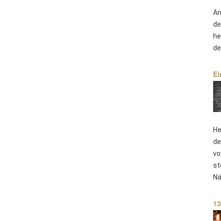
Am
de
he
de
Ei
He
de
vo
st
Nä
13