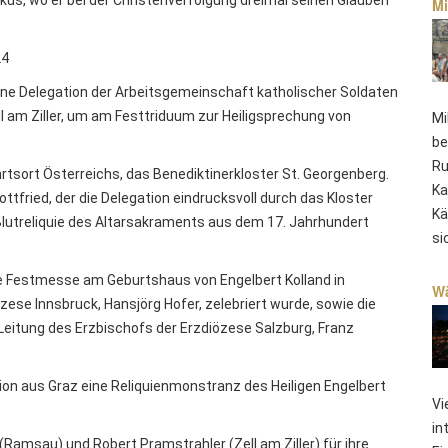
Mi
24
ine Delegation der Arbeitsgemeinschaft katholischer Soldaten
ll am Ziller, um am Festtriduum zur Heiligsprechung von
Mi
be
Ru
tsort Österreichs, das Benediktinerkloster St. Georgenberg.
Ka
Gottfried, der die Delegation eindrucksvoll durch das Kloster
Kä
Blutreliquie des Altarsakraments aus dem 17. Jahrhundert
si
die Festmesse am Geburtshaus von Engelbert Kolland in
Wä
ese Innsbruck, Hansjörg Hofer, zelebriert wurde, sowie die
 Leitung des Erzbischofs der Erzdiözese Salzburg, Franz
tion aus Graz eine Reliquienmonstranz des Heiligen Engelbert
Vi
in
 (Ramsau) und Robert Pramstrahler (Zell am Ziller) für ihre