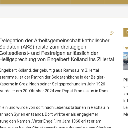
Delegation der Arbeitsgemeinschaft katholischer
Soldaten (AKS) reiste zum dreitägigen
In
Gottesdienst- und Festreigen anlässlich der
Heiligsprechung von Engelbert Kolland ins Zillertal
Engelbert Kolland, der gebürtig aus Ramsau im Zillertal
stammte, ist der Patron der Soldatenkirche in der Belgier-
Pi
Kaserne in Graz. Nach seiner Seligsprechung im Jahr 1926
ve
wurde er am 20. Oktober 2024 von Papst Franziskus in Rom
za
In
en ein und wurde von dort nach Lebensstationen in Rachau in
Le
r nach Syrien entsandt. Dort wirkte er als engagierter
Me
rung den Namen „Vater Engel“. Im Jahr 1860 erlitt er am
us, wo er bei der Christenverfolgung dreimal seinen Glauben