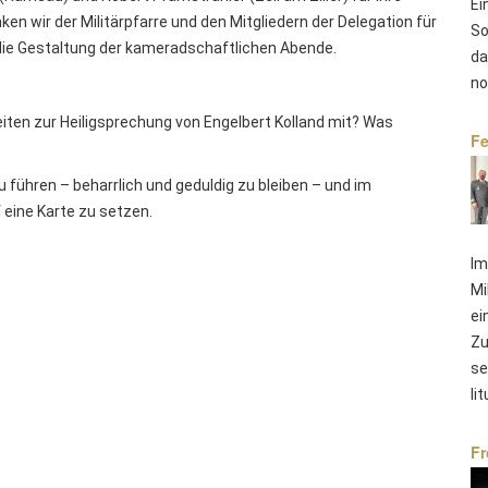
Ei
n wir der Militärpfarre und den Mitgliedern der Delegation für
So
 die Gestaltung der kameradschaftlichen Abende.
da
no
iten zur Heiligsprechung von Engelbert Kolland mit? Was
Fe
zu führen – beharrlich und geduldig zu bleiben – und im
eine Karte zu setzen.
Im
Mi
ei
Zu
se
li
Fr