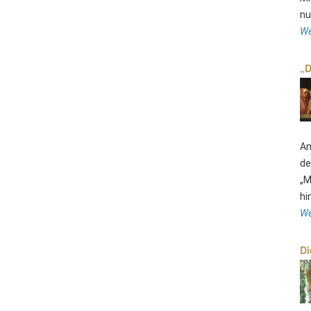
nu
We
„D
Am
de
„M
hi
We
Di