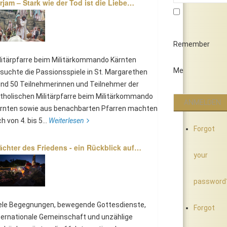
rjam – Stark wie der Tod ist die Liebe…
Remember
litärpfarre beim Militärkommando Kärnten
Me
suchte die Passionsspiele in St. Margarethen
nd 50 Teilnehmerinnen und Teilnehmer der
tholischen Militärpfarre beim Militärkommando
rnten sowie aus benachbarten Pfarren machten
ch von 4. bis 5...
Weiterlesen
Forgot
chter des Friedens - ein Rückblick auf…
your
password
ele Begegnungen, bewegende Gottesdienste,
Forgot
ternationale Gemeinschaft und unzählige