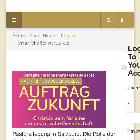
Aktuelle Seite:
Home
Details
inhaltliche Schwerpunkte
Lo
To
Yo
Ac
NACHRICHTEN AUS DER DIÖZESE
User
*
Pass
Pastoraltagung in Salzburg: Die Rolle der