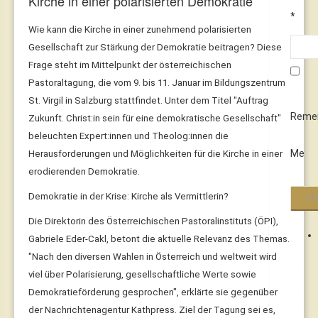
Kirche in einer polarisierten Demokratie
*
Wie kann die Kirche in einer zunehmend polarisierten
Gesellschaft zur Stärkung der Demokratie beitragen? Diese
Frage steht im Mittelpunkt der österreichischen
Pastoraltagung, die vom 9. bis 11. Januar im Bildungszentrum
St. Virgil in Salzburg stattfindet. Unter dem Titel "Auftrag
Reme
Zukunft. Christ:in sein für eine demokratische Gesellschaft"
beleuchten Expert:innen und Theolog:innen die
Me
Herausforderungen und Möglichkeiten für die Kirche in einer
erodierenden Demokratie.
Demokratie in der Krise: Kirche als Vermittlerin?
Die Direktorin des Österreichischen Pastoralinstituts (ÖPI),
Gabriele Eder-Cakl, betont die aktuelle Relevanz des Themas.
"Nach den diversen Wahlen in Österreich und weltweit wird
viel über Polarisierung, gesellschaftliche Werte sowie
Demokratieförderung gesprochen", erklärte sie gegenüber
der Nachrichtenagentur Kathpress. Ziel der Tagung sei es,