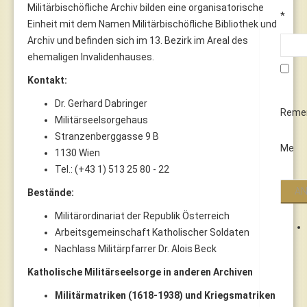
Militärbischöfliche Archiv bilden eine organisatorische
*
Einheit mit dem Namen Militärbischöfliche Bibliothek und
Archiv und befinden sich im 13. Bezirk im Areal des
ehemaligen Invalidenhauses.
Kontakt:
Dr. Gerhard Dabringer
Reme
Militärseelsorgehaus
Stranzenberggasse 9 B
Me
1130 Wien
Tel.: (+43 1) 513 25 80 - 22
Bestände:
Militärordinariat der Republik Österreich
Arbeitsgemeinschaft Katholischer Soldaten
Nachlass Militärpfarrer Dr. Alois Beck
Katholische Militärseelsorge in anderen Archiven
Militärmatriken (1618-1938) und Kriegsmatriken