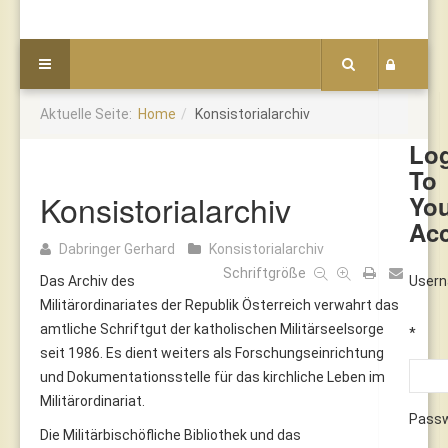
Aktuelle Seite:
Home
Konsistorialarchiv
Lo
To
Konsistorialarchiv
Yo
Ac
Dabringer Gerhard
Konsistorialarchiv
Schriftgröße
Das Archiv des
User
Militärordinariates der Republik Österreich verwahrt das
amtliche Schriftgut der katholischen Militärseelsorge
*
seit 1986. Es dient weiters als Forschungseinrichtung
und Dokumentationsstelle für das kirchliche Leben im
Militärordinariat.
Pass
Die Militärbischöfliche Bibliothek und das