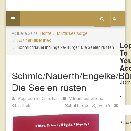
Aktuelle Seite:
Home
Militärseelsorge
Aus der Bibliothek
Lo
Schmid/Nauerth/Engelke/Bürger: Die Seelen rüsten
To
Yo
Ac
Schmid/Nauerth/Engelke/Bür
User
Die Seelen rüsten
*
Wagnsonner Christian
Militärbischöfliche
Bibliothek
Schriftgröße
Pass