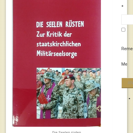
*
Reme
Me
Die Seelen rüsten