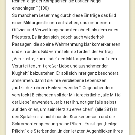
Reihenfolge der Kompagnien die übrigen Nägel
einschlagen.“ (130)
So manchem Leser mag durch diese Einträge das Bild
eines Militärgeistlichen entstehen, das mehr einem
Offizier und Verwaltungsbeamten ähnelt als dem eines
Priesters. Es finden sich jedoch auch wiederholt
Passagen, die so eine Wahrnehmung klar konterkarieren
und ein anders Bild vermitteln: so fordert der Eintrag
„Verurteilte, zum Tode“ den Militärgeistlichen auf dem
Verurteilten „mit großer Liebe und ausnehmender
Klugheit“ beizustehen. Er soll sich ihrer ganz besonders
annehmen, damit sie ihre verbliebene Lebenszeit
„nützlich zu ihrem Heile verwenden“. Gegenüber dem
verstockt Bleibenden soll der Militärgeistliche „alle Mittel
der Liebe“ anwenden, „er bittet ihn, nötigenfalls selbst
auf den Knien, um sein Herz zu erweichen“. (alle 381) In
den Spitälern ist nicht nur der Krankenbesuch und die
Sakramentenspendung seine Pflicht. Es ist gar „heilige
Pflicht“ die Sterbenden „in den letzten Augenblicken ihres