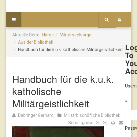
Aktuelle Seite:
Home
Militärseelsorge
Aus der Bibliothek
Lo
Handbuch für die k.u.k. katholische Militärgeistlichkeit
To
Yo
Ac
Handbuch für die k.u.k.
User
katholische
Militärgeistlichkeit
*
Dabringer Gerhard
Militärbischöfliche Bibliothek
Schriftgröße
Pass