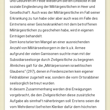
und Gebühren im Felde wiederum bieten Einblicke in die
soziale Eingliederung der Militärgeistlichen in Heer und
Gesellschaft. Auch was der Militärgeistliche im Fall seiner
Erkrankung zu tun habe oder aber auch was im Falle des
Eintretens einer Geisteskrankheit mit dem betroffenen
Militärgeistlichen zu geschehen habe, wird in eigenen
Einträgen behandelt.
Dem konstatierten Mangel an einer ausreichenden
Anzahl von Militärseelsorgern in der k.u.k. Armee
aufgrund der vielen Garnisonen suchte man mit der
Subsidiarseelsorge durch Zivilgeistliche zu begegnen.
Ähnliches galt für die „Militärpersonen israelitischen
Glaubens“ (297), denen in Friedenszeiten kein eigener
Feldrabbiner zugeteilt war, sondern die vom Ortsrabbiner
seelsorglich betreut wurden.
In diesem Zusammenhang werden drei Erwägungen
vorgebracht, die den Zivilgeistlichen diese zusätzliche
Aufgabe als sinnhaft näherbringen soll: Erstens seien die
vom Wehrdienst befreiten Kleriker dafür dem höchsten