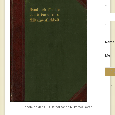
*
Reme
Me
Handbuch der k.u.k. katholischen Militärseelsorge