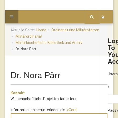
Aktuelle Seite:
Home
Ordinariat und Militärpfarren
Militärordinariat
Lo
Militärbischöfliche Bibliothek und Archiv
To
Dr. Nora Pärr
Yo
Ac
Dr. Nora Pärr
User
*
Kontakt
Wissenschaftliche Projektmitarbeiterin
Informationen herunterladen als:
vCard
Pass