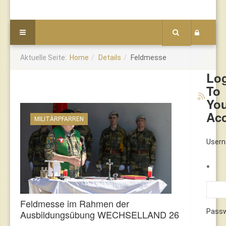
Aktuelle Seite:
Home
Details
Feldmesse
Lo
To
Yo
Ac
MILITÄRPFARREN
User
*
Feldmesse im Rahmen der
Pass
Ausbildungsübung WECHSELLAND 26