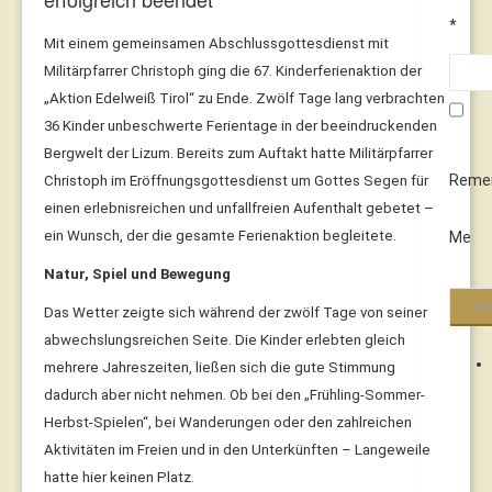
*
Mit einem gemeinsamen Abschlussgottesdienst mit
Militärpfarrer Christoph ging die 67. Kinderferienaktion der
„Aktion Edelweiß Tirol“ zu Ende. Zwölf Tage lang verbrachten
36 Kinder unbeschwerte Ferientage in der beeindruckenden
Bergwelt der Lizum. Bereits zum Auftakt hatte Militärpfarrer
Reme
Christoph im Eröffnungsgottesdienst um Gottes Segen für
einen erlebnisreichen und unfallfreien Aufenthalt gebetet –
ein Wunsch, der die gesamte Ferienaktion begleitete.
Me
Natur, Spiel und Bewegung
Das Wetter zeigte sich während der zwölf Tage von seiner
abwechslungsreichen Seite. Die Kinder erlebten gleich
mehrere Jahreszeiten, ließen sich die gute Stimmung
dadurch aber nicht nehmen. Ob bei den „Frühling-Sommer-
Herbst-Spielen“, bei Wanderungen oder den zahlreichen
Aktivitäten im Freien und in den Unterkünften – Langeweile
hatte hier keinen Platz.