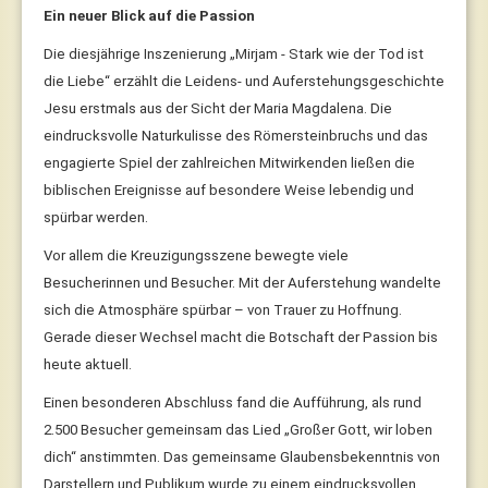
Ein neuer Blick auf die Passion
Die diesjährige Inszenierung „Mirjam - Stark wie der Tod ist
die Liebe“ erzählt die Leidens- und Auferstehungsgeschichte
Jesu erstmals aus der Sicht der Maria Magdalena. Die
eindrucksvolle Naturkulisse des Römersteinbruchs und das
engagierte Spiel der zahlreichen Mitwirkenden ließen die
biblischen Ereignisse auf besondere Weise lebendig und
spürbar werden.
Vor allem die Kreuzigungsszene bewegte viele
Besucherinnen und Besucher. Mit der Auferstehung wandelte
sich die Atmosphäre spürbar – von Trauer zu Hoffnung.
Gerade dieser Wechsel macht die Botschaft der Passion bis
heute aktuell.
Einen besonderen Abschluss fand die Aufführung, als rund
2.500 Besucher gemeinsam das Lied „Großer Gott, wir loben
dich“ anstimmten. Das gemeinsame Glaubensbekenntnis von
Darstellern und Publikum wurde zu einem eindrucksvollen