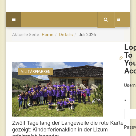
Aktuelle Seite:
Home
Details
Juli 2026
Lo
To
Yo
Ac
MILITÄRPFARREN
User
*
Zwölf Tage lang der Langeweile die rote Karte
Pass
gezeigt: Kinderferienaktion in der Lizum
erfolgreich beendet