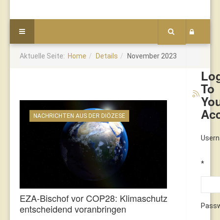
Aktuelle Seite:
Home
Details
November 2023
Lo
To
Yo
Ac
NACHRICHTEN AUS DER DIÖZESE
User
*
EZA-Bischof vor COP28: Klimaschutz
Pass
entscheidend voranbringen