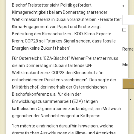
Bischof Freistetter sieht Politik gefordert,
*
Klimagerechtigkeit bei am Donnerstag startender
Weltklimakonferenz in Dubai voranzutreiben - Freistetter:
Klima-Engagement von Papst und Kirche zeigt
Bedeutung des Klimaschutzes - KOO-Klima-Experte
Krenn: COP28 soll "starkes Signal senden, dass fossile
Energien keine Zukunft haben"
Reme
Für Österreichs "EZA-Bischof" Werner Freistetter muss
Me
die am Donnerstag in Dubai startende UN-
Weltklimakonferenz COP28 den Klimaschutz "in
entscheidenden Punkten voranbringen". Das sagte der
Militärbischof, der innerhalb der Österreichischen
Bischofskonferenz u.a. für die in der
Entwicklungszusammenarbeit (EZA) tätigen
katholischen Organisationen zuständig ist, am Mittwoch
gegenüber der Nachrichtenagentur Kathpress.
"Ich möchte eindringlich daraufhin hinweisen, welche
dramatischen Auswirkungen die Klima- und Artenkrise