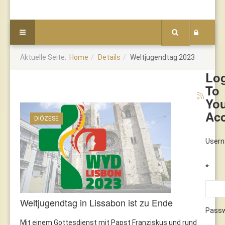
Aktuelle Seite:
Home
Details
Weltjugendtag 2023
Lo
To
Yo
Ac
DIÖZESE
User
*
Weltjugendtag in Lissabon ist zu Ende
Pass
Mit einem Gottesdienst mit Papst Franziskus und rund