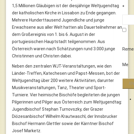
1,5 Millionen Gläubigen ist der diesjährige Weltjugendtag
*
der katholischen Kirche in Lissabon zu Ende gegangen.
Mehrere Hunderttausend Jugendliche und junge
Erwachsene aus aller Welt hatten als Dauerteilnehmer an
dem Großereignis von 1. bis 6. August in der
portugiesischen Hauptstadt teilgenommen. Aus
Österreich waren nach Schätzungen rund 3.000 junge
Reme
Christinnen und Christen dabei.
Me
Neben den zentralen WJT-Veranstaltungen, wie den
Länder-Treffen, Katechesen und Papst-Messen, bot der
Weltjugendtag über 200 weitere Aktivitäten, darunter
Musikveranstaltungen, Tanz, Theater und Sport-
Turniere. Vier heimische Bischöfe begleiteten die jungen
Pilgerinnen und Pilger aus Österreich zum Weltjugendtag:
Jugendbischof Stephan Turnovszky, der Grazer
Diözesanbischof Wilhelm Krautwaschl, der Innsbrucker
Bischof Hermann Glettler sowie der Kärntner Bischof
Josef Marketz.