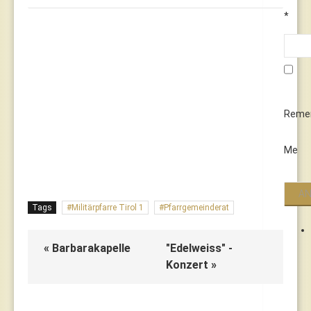
*
Reme
Me
Tags
Militärpfarre Tirol 1
Pfarrgemeinderat
« Barbarakapelle
"Edelweiss" -
Konzert »