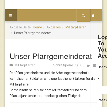
Aktuelle Seite:
Home
Aktuelles
Militärpfarren
Unser Pfarrgemeinderat
Lo
To
Yo
Unser Pfarrgemeinderat
Ac
Militärpfarren
Schriftgröße
User
Der Pfarrgemeinderat und die Arbeitsgemeinschaft
katholischer Soldaten sind unerlässliche Stützen für die
*
Militärpfarre.
Gemeinsam helfen sie dem Militärpfarrer und dem
Pfarradjunkten in ihrer seelsorglichen Tätigkeit.
Pass