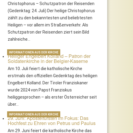
Christophorus – Schutzpatron der Reisenden
(Gedenktag: 24. Juli) Der heilige Christophorus
zählt zu den bekanntesten und beliebtesten
Heiligen – vor allem im Straßenverkehr. Als
Schutzpatron der Reisenden ziert sein Bild
zahlreiche…
INFORMATIONEN AUS DER KIRCHE
Heiliger Engelbert Kolland – Patron der
Soldatenkirche in der Belgier-Kaserne
Am 10. Juli feiert die katholische Kirche
erstmals den offiziellen Gedenktag des heiligen
Engelbert Kolland. Der Tiroler Franziskaner
wurde 2024 von Papst Franziskus
heiliggesprochen – als erster Österreicher seit
über…
INFORMATIONEN AUS DER KIRCHE
29. Juni: Apostelfürsten im Fokus: Das
Hochfest zu Ehren von Petrus und Paulus
Am 29. Juni feiert die katholische Kirche das