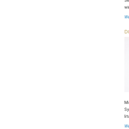
Se
wi
We
Di
Mi
Sy
li
We