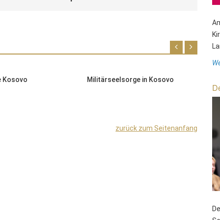
Am
Ki
La
We
re Kosovo
Militärseelsorge in Kosovo
R
De
zurück zum Seitenanfang
De