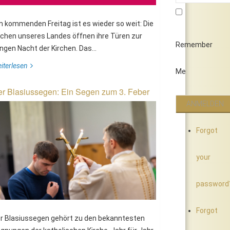
 kommenden Freitag ist es wieder so weit: Die
rchen unseres Landes öffnen ihre Türen zur
Remember
ngen Nacht der Kirchen. Das...
iterlesen
Me
ecreation "HOLY PLACES"
Ökumenische Begegnung
r Blasiussegen: Ein Segen zum 3. Feber
Bosnien-Herzegovina
Forgot
your
password
Forgot
r Blasiussegen gehört zu den bekanntesten