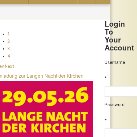
Login
To
1
Your
2
Account
3
4
Username
ev
Next
nladung zur Langen Nacht der Kirchen
*
Password
*