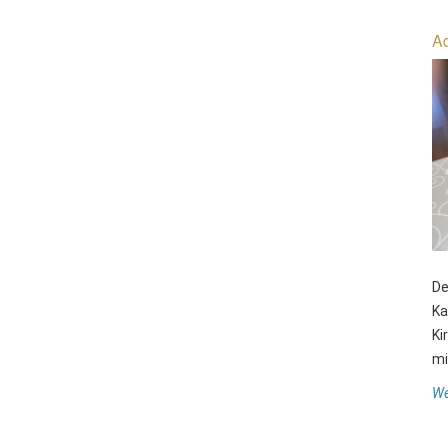
Ad
De
Ka
Ki
mit
We