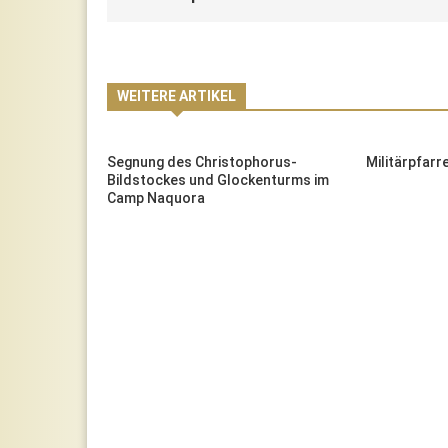
WEITERE ARTIKEL
ng
Segnung des Christophorus-
Militärpfar
Bildstockes und Glockenturms im
Camp Naquora