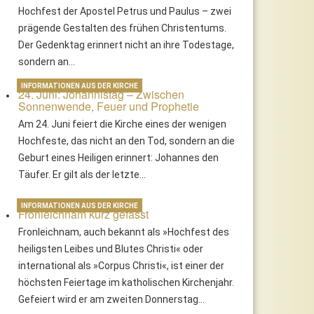
Hochfest der Apostel Petrus und Paulus – zwei
prägende Gestalten des frühen Christentums.
Der Gedenktag erinnert nicht an ihre Todestage,
sondern an…
INFORMATIONEN AUS DER KIRCHE
24. Juni: Johannistag – Zwischen
Sonnenwende, Feuer und Prophetie
Am 24. Juni feiert die Kirche eines der wenigen
Hochfeste, das nicht an den Tod, sondern an die
Geburt eines Heiligen erinnert: Johannes den
Täufer. Er gilt als der letzte…
INFORMATIONEN AUS DER KIRCHE
Fronleichnam kurz gefasst
Fronleichnam, auch bekannt als »Hochfest des
heiligsten Leibes und Blutes Christi« oder
international als »Corpus Christi«, ist einer der
höchsten Feiertage im katholischen Kirchenjahr.
Gefeiert wird er am zweiten Donnerstag…