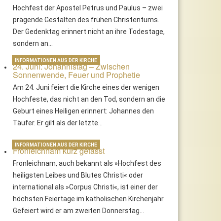
Hochfest der Apostel Petrus und Paulus – zwei
prägende Gestalten des frühen Christentums.
Der Gedenktag erinnert nicht an ihre Todestage,
sondern an…
INFORMATIONEN AUS DER KIRCHE
24. Juni: Johannistag – Zwischen
Sonnenwende, Feuer und Prophetie
Am 24. Juni feiert die Kirche eines der wenigen
Hochfeste, das nicht an den Tod, sondern an die
Geburt eines Heiligen erinnert: Johannes den
Täufer. Er gilt als der letzte…
INFORMATIONEN AUS DER KIRCHE
Fronleichnam kurz gefasst
Fronleichnam, auch bekannt als »Hochfest des
heiligsten Leibes und Blutes Christi« oder
international als »Corpus Christi«, ist einer der
höchsten Feiertage im katholischen Kirchenjahr.
Gefeiert wird er am zweiten Donnerstag…