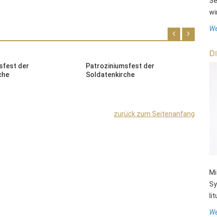
Se
wi
We
Di
sfest der
Patroziniumsfest der
B
che
Soldatenkirche
C
zurück zum Seitenanfang
Mi
Sy
li
We