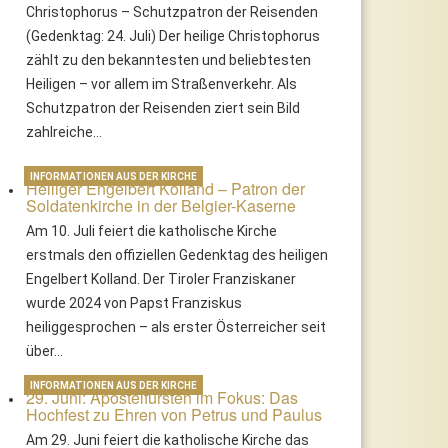
Christophorus – Schutzpatron der Reisenden
(Gedenktag: 24. Juli) Der heilige Christophorus
zählt zu den bekanntesten und beliebtesten
Heiligen – vor allem im Straßenverkehr. Als
Schutzpatron der Reisenden ziert sein Bild
zahlreiche…
INFORMATIONEN AUS DER KIRCHE
Heiliger Engelbert Kolland – Patron der
Soldatenkirche in der Belgier-Kaserne
Am 10. Juli feiert die katholische Kirche
erstmals den offiziellen Gedenktag des heiligen
Engelbert Kolland. Der Tiroler Franziskaner
wurde 2024 von Papst Franziskus
heiliggesprochen – als erster Österreicher seit
über…
INFORMATIONEN AUS DER KIRCHE
29. Juni: Apostelfürsten im Fokus: Das
Hochfest zu Ehren von Petrus und Paulus
Am 29. Juni feiert die katholische Kirche das