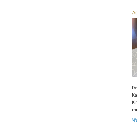
Ad
De
Ka
Ki
mit
We