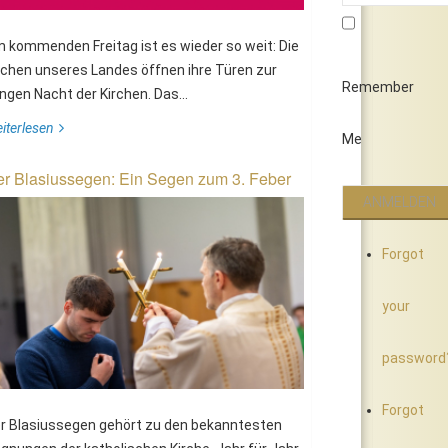
 kommenden Freitag ist es wieder so weit: Die
rchen unseres Landes öffnen ihre Türen zur
Remember
ngen Nacht der Kirchen. Das...
iterlesen
Me
r Blasiussegen: Ein Segen zum 3. Feber
Forgot
your
password
Forgot
r Blasiussegen gehört zu den bekanntesten