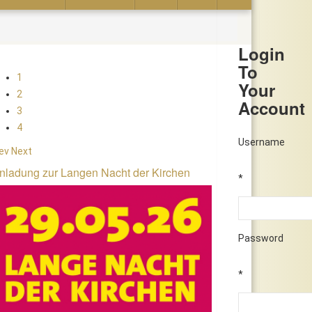
Login
To
1
Your
2
Account
3
4
Username
ev
Next
nladung zur Langen Nacht der Kirchen
*
Password
*