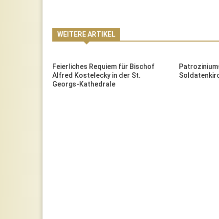
WEITERE ARTIKEL
 "Missio"-
Feierliches Requiem für Bischof
Patrozinium
l
Alfred Kostelecky in der St.
Soldatenkir
Georgs-Kathedrale