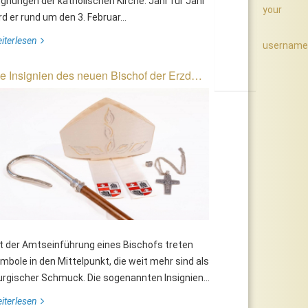
gnungen der katholischen Kirche. Jahr für Jahr
your
rd er rund um den 3. Februar...
iterlesen
username
e Insignien des neuen Bischof der Erzd…
ischof Freistetter und "Missio"-
Feierliches Requiem für Bisch
hef Wallner im Senegal
Alfred Kostelecky in der St.
Georgs-Kathedrale
t der Amtseinführung eines Bischofs treten
mbole in den Mittelpunkt, die weit mehr sind als
turgischer Schmuck. Die sogenannten Insignien...
iterlesen