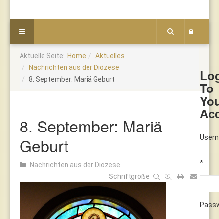
Aktuelle Seite:
Home
Aktuelles
Nachrichten aus der Diözese
Lo
8. September: Mariä Geburt
To
Yo
Ac
8. September: Mariä
User
Geburt
*
Nachrichten aus der Diözese
Schriftgröße
Pass