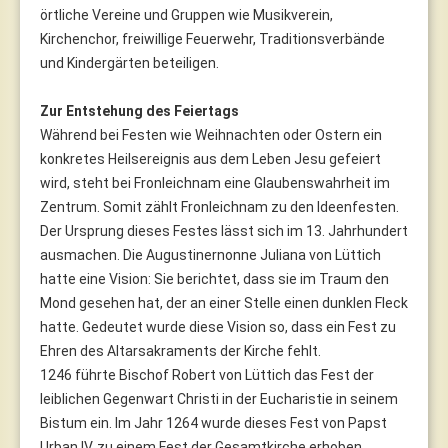
örtliche Vereine und Gruppen wie Musikverein,
Kirchenchor, freiwillige Feuerwehr, Traditionsverbände
und Kindergärten beteiligen.
Zur Entstehung des Feiertags
Während bei Festen wie Weihnachten oder Ostern ein
konkretes Heilsereignis aus dem Leben Jesu gefeiert
wird, steht bei Fronleichnam eine Glaubenswahrheit im
Zentrum. Somit zählt Fronleichnam zu den Ideenfesten.
Der Ursprung dieses Festes lässt sich im 13. Jahrhundert
ausmachen. Die Augustinernonne Juliana von Lüttich
hatte eine Vision: Sie berichtet, dass sie im Traum den
Mond gesehen hat, der an einer Stelle einen dunklen Fleck
hatte. Gedeutet wurde diese Vision so, dass ein Fest zu
Ehren des Altarsakraments der Kirche fehlt.
1246 führte Bischof Robert von Lüttich das Fest der
leiblichen Gegenwart Christi in der Eucharistie in seinem
Bistum ein. Im Jahr 1264 wurde dieses Fest von Papst
Urban IV. zu einem Fest der Gesamtkirche erhoben.