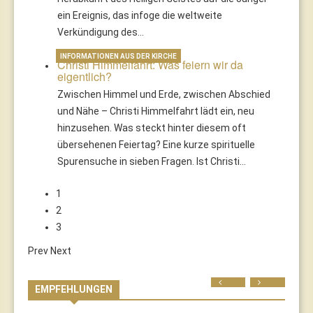
ein Ereignis, das infoge die weltweite
Verkündigung des…
INFORMATIONEN AUS DER KIRCHE
Christi Himmelfahrt: Was feiern wir da
eigentlich?
Zwischen Himmel und Erde, zwischen Abschied
und Nähe – Christi Himmelfahrt lädt ein, neu
hinzusehen. Was steckt hinter diesem oft
übersehenen Feiertag? Eine kurze spirituelle
Spurensuche in sieben Fragen. Ist Christi…
1
2
3
Prev
Next
Prev
Next
EMPFEHLUNGEN