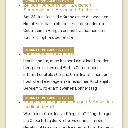
INFORMATIONEN AUS DER KIRCHE
24. Juni: Johannistag – Zwischen
Sonnenwende, Feuer und Prophetie
Am 24. Juni feiert die Kirche eines der wenigen
Hochfeste, das nicht an den Tod, sondern an die
Geburt eines Heiligen erinnert: Johannes den
Täufer. Er gilt als der letzte…
INFORMATIONEN AUS DER KIRCHE
Fronleichnam kurz gefasst
Fronleichnam, auch bekannt als »Hochfest des
heiligsten Leibes und Blutes Christi« oder
international als »Corpus Christi«, ist einer der
höchsten Feiertage im katholischen Kirchenjahr.
Gefeiert wird er am zweiten Donnerstag…
INFORMATIONEN AUS DER KIRCHE
Pfingsten kurz gefasst – Fragen & Antworten
zu diesem Fest
Was feiern Christen zu Pfingsten? Pfingsten gilt
als Geburtstag der Kirche. Es erinnert an die
Herabkunft des Heiligen Geistes auf die Jünger –