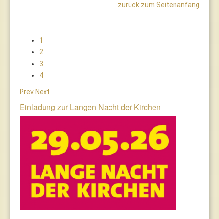
zurück zum Seitenanfang
1
2
3
4
Prev
Next
Einladung zur Langen Nacht der Kirchen